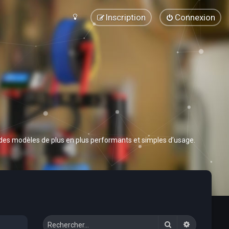
Inscription
Connexion
 des modèles de plus en plus performants et simples d’usage.
Rechercher
Recherche 