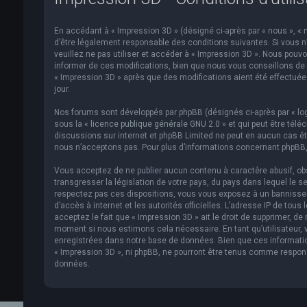
En accédant à « Impression 3D » (désigné ci-après par « nous », « n
d’être légalement responsable des conditions suivantes. Si vous n
veuillez ne pas utiliser et accéder à « Impression 3D ». Nous pou
informer de ces modifications, bien que nous vous conseillons de v
« Impression 3D » après que des modifications aient été effectué
jour.
Nos forums sont développés par phpBB (désignés ci-après par « logi
sous la «
licence publique générale GNU 2.0
» et qui peut être télé
discussions sur internet et phpBB Limited ne peut en aucun cas 
nous n’acceptons pas. Pour plus d’informations concernant phpBB,
Vous acceptez de ne publier aucun contenu à caractère abusif, obs
transgresser la législation de votre pays, du pays dans lequel le s
respectez pas ces dispositions, vous vous exposez à un bannissemen
d’accès à internet et les autorités officielles. L’adresse IP de to
acceptez le fait que « Impression 3D » ait le droit de supprimer, de
moment si nous estimons cela nécessaire. En tant qu’utilisateur,
enregistrées dans notre base de données. Bien que ces informatio
« Impression 3D », ni phpBB, ne pourront être tenus comme respon
données.