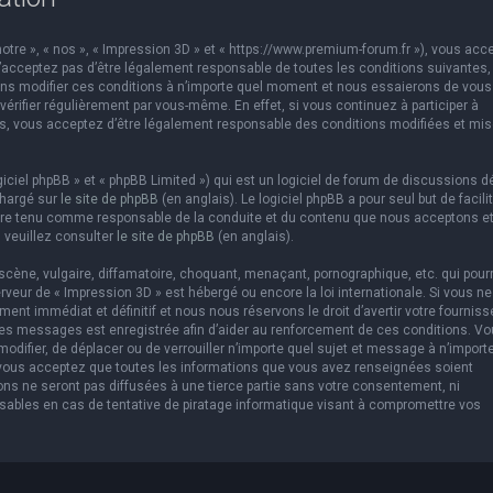
otre », « nos », « Impression 3D » et « https://www.premium-forum.fr »), vous acc
’acceptez pas d’être légalement responsable de toutes les conditions suivantes,
vons modifier ces conditions à n’importe quel moment et nous essaierons de vous
érifier régulièrement par vous-même. En effet, si vous continuez à participer à
es, vous acceptez d’être légalement responsable des conditions modifiées et mis
ciel phpBB » et « phpBB Limited ») qui est un logiciel de forum de discussions d
chargé sur
le site de phpBB
(en anglais). Le logiciel phpBB a pour seul but de facilit
être tenu comme responsable de la conduite et du contenu que nous acceptons e
 veuillez consulter
le site de phpBB
(en anglais).
cène, vulgaire, diffamatoire, choquant, menaçant, pornographique, etc. qui pourr
erveur de « Impression 3D » est hébergé ou encore la loi internationale. Si vous ne
t immédiat et définitif et nous nous réservons le droit d’avertir votre fourniss
us les messages est enregistrée afin d’aider au renforcement de ces conditions. V
 modifier, de déplacer ou de verrouiller n’importe quel sujet et message à n’import
 vous acceptez que toutes les informations que vous avez renseignées soient
ns ne seront pas diffusées à une tierce partie sans votre consentement, ni
sables en cas de tentative de piratage informatique visant à compromettre vos