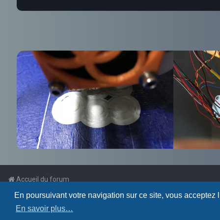
Accueil du forum
En poursuivant votre navigation sur ce site, vous acceptez 
Powered by
phpBB
™
En savoir plus…
Traduction française officielle
©
Qiaeru