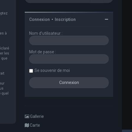
eptez
Connexion
•
Inscription
Nom d’utilisateur :
es à
éclaré
Mot de passe :
er les
t que
Se souvenir de moi
ait
eur
ous
e quel
Gallerie
Carte