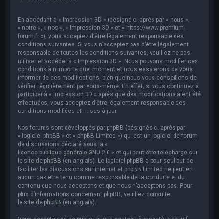
e
r
En accédant à « Impression 3D » (désigné ci-après par « nous »,
c
« notre », « nos », « Impression 3D » et « https://www.premium-
forum.fr »), vous acceptez d’être légalement responsable des
h
conditions suivantes. Si vous n’acceptez pas d’être légalement
responsable de toutes les conditions suivantes, veuillez ne pas
e
utiliser et accéder à « Impression 3D ». Nous pouvons modifier ces
r
conditions à n’importe quel moment et nous essaierons de vous
informer de ces modifications, bien que nous vous conseillons de
vérifier régulièrement par vous-même. En effet, si vous continuez à
participer à « Impression 3D » après que des modifications aient été
effectuées, vous acceptez d’être légalement responsable des
conditions modifiées et mises à jour.
Nos forums sont développés par phpBB (désignés ci-après par
« logiciel phpBB » et « phpBB Limited ») qui est un logiciel de forum
de discussions déclaré sous la «
licence publique générale GNU 2.0
» et qui peut être téléchargé sur
le site de phpBB
(en anglais). Le logiciel phpBB a pour seul but de
faciliter les discussions sur internet et phpBB Limited ne peut en
aucun cas être tenu comme responsable de la conduite et du
contenu que nous acceptons et que nous n’acceptons pas. Pour
plus d’informations concernant phpBB, veuillez consulter
le site de phpBB
(en anglais).
Vous acceptez de ne publier aucun contenu à caractère abusif,