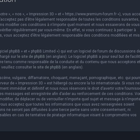
otre », « nos », « Impression 3D » et « https://www.premium-forum.fr »), vous acc
’acceptez pas d’être légalement responsable de toutes les conditions suivantes,
vons modifier ces conditions à n’importe quel moment et nous essaierons de vous
érifier régulièrement par vous-même. En effet, si vous continuez à participer à
es, vous acceptez d’être légalement responsable des conditions modifiées et mis
ciel phpBB » et « phpBB Limited ») qui est un logiciel de forum de discussions d
chargé sur
le site de phpBB
(en anglais). Le logiciel phpBB a pour seul but de facilit
être tenu comme responsable de la conduite et du contenu que nous acceptons e
 veuillez consulter
le site de phpBB
(en anglais).
cène, vulgaire, diffamatoire, choquant, menaçant, pornographique, etc. qui pourr
erveur de « Impression 3D » est hébergé ou encore la loi internationale. Si vous ne
t immédiat et définitif et nous nous réservons le droit d’avertir votre fourniss
us les messages est enregistrée afin d’aider au renforcement de ces conditions. V
 modifier, de déplacer ou de verrouiller n’importe quel sujet et message à n’import
 vous acceptez que toutes les informations que vous avez renseignées soient
ns ne seront pas diffusées à une tierce partie sans votre consentement, ni
sables en cas de tentative de piratage informatique visant à compromettre vos