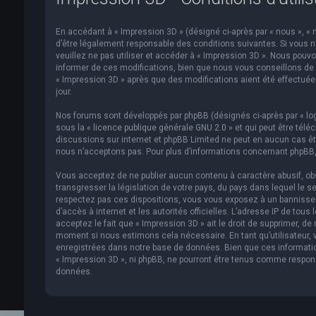
En accédant à « Impression 3D » (désigné ci-après par « nous », « n
d’être légalement responsable des conditions suivantes. Si vous n
veuillez ne pas utiliser et accéder à « Impression 3D ». Nous pou
informer de ces modifications, bien que nous vous conseillons de v
« Impression 3D » après que des modifications aient été effectué
jour.
Nos forums sont développés par phpBB (désignés ci-après par « logi
sous la «
licence publique générale GNU 2.0
» et qui peut être télé
discussions sur internet et phpBB Limited ne peut en aucun cas 
nous n’acceptons pas. Pour plus d’informations concernant phpBB,
Vous acceptez de ne publier aucun contenu à caractère abusif, obs
transgresser la législation de votre pays, du pays dans lequel le s
respectez pas ces dispositions, vous vous exposez à un bannissemen
d’accès à internet et les autorités officielles. L’adresse IP de to
acceptez le fait que « Impression 3D » ait le droit de supprimer, de
moment si nous estimons cela nécessaire. En tant qu’utilisateur,
enregistrées dans notre base de données. Bien que ces informatio
« Impression 3D », ni phpBB, ne pourront être tenus comme respon
données.