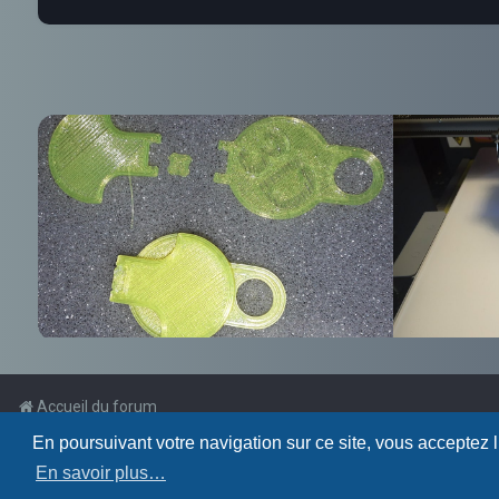
Accueil du forum
En poursuivant votre navigation sur ce site, vous acceptez 
Powered by
phpBB
™
En savoir plus…
Traduction française officielle
©
Qiaeru