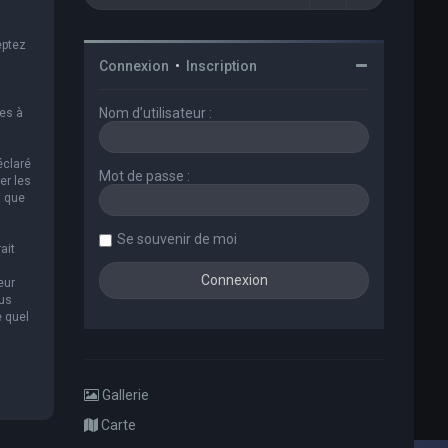
eptez
Connexion
•
Inscription
Nom d’utilisateur :
es à
éclaré
Mot de passe :
er les
t que
Se souvenir de moi
ait
eur
ous
e quel
Gallerie
Carte