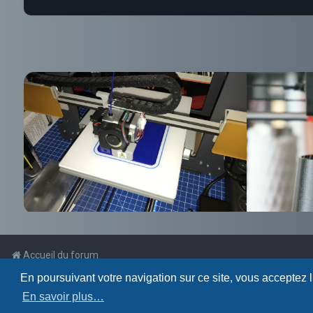
Accueil du forum
En poursuivant votre navigation sur ce site, vous acceptez 
Powered by
phpBB
™
En savoir plus…
Traduction française officielle
©
Qiaeru