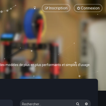
Inscription
Connexion
 des modèles de plus en plus performants et simples d’usage.
Rechercher
Recherche 