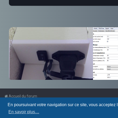
Accueil du forum
En poursuivant votre navigation sur ce site, vous acceptez 
Powered by
phpBB
™
En savoir plus…
Traduction française officielle
©
Qiaeru