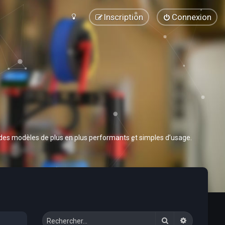
Inscription
Connexion
 des modèles de plus en plus performants et simples d’usage.
Rechercher
Recherche 