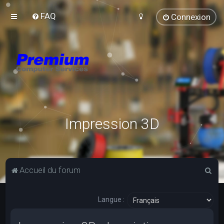
FAQ
Connexion
Impression 3D
R
Accueil du forum
e
c
Langue :
h