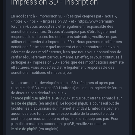
Impression 3D - Inscription
e
r
En accédant à « Impression 3D » (désigné ci-après par « nous »,
c
« notre », « nos », « Impression 3D » et « https://www.premium-
h
forum.fr »), vous acceptez d’être légalement responsable des
conditions suivantes. Si vous n’acceptez pas d’être légalement
e
responsable de toutes les conditions suivantes, veuillez ne pas
utiliser et accéder à « Impression 3D ». Nous pouvons modifier ces
r
conditions à n’importe quel moment et nous essaierons de vous
informer de ces modifications, bien que nous vous conseillons de
vérifier régulièrement par vous-même. En effet, si vous continuez à
participer à « Impression 3D » après que des modifications aient été
effectuées, vous acceptez d’être légalement responsable des
conditions modifiées et mises à jour.
Nos forums sont développés par phpBB (désignés ci-après par
« logiciel phpBB » et « phpBB Limited ») qui est un logiciel de forum
de discussions déclaré sous la «
licence publique générale GNU 2.0
» et qui peut être téléchargé sur
le site de phpBB
(en anglais). Le logiciel phpBB a pour seul but de
faciliter les discussions sur internet et phpBB Limited ne peut en
aucun cas être tenu comme responsable de la conduite et du
contenu que nous acceptons et que nous n’acceptons pas. Pour
plus d’informations concernant phpBB, veuillez consulter
le site de phpBB
(en anglais).