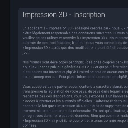
Impression 3D - Inscription
En accédant à « Impression 3D » (désigné ci-après par « nous », « n
d’être légalement responsable des conditions suivantes. Si vous n
veuillez ne pas utiliser et accéder à « Impression 3D ». Nous pou
informer de ces modifications, bien que nous vous conseillons de v
« Impression 3D » après que des modifications aient été effectué
jour.
Nos forums sont développés par phpBB (désignés ci-après par « logi
sous la «
licence publique générale GNU 2.0
» et qui peut être télé
discussions sur internet et phpBB Limited ne peut en aucun cas 
nous n’acceptons pas. Pour plus d’informations concernant phpBB,
Vous acceptez de ne publier aucun contenu à caractère abusif, obs
transgresser la législation de votre pays, du pays dans lequel le s
respectez pas ces dispositions, vous vous exposez à un bannissemen
d’accès à internet et les autorités officielles. L’adresse IP de to
acceptez le fait que « Impression 3D » ait le droit de supprimer, de
moment si nous estimons cela nécessaire. En tant qu’utilisateur,
enregistrées dans notre base de données. Bien que ces informatio
« Impression 3D », ni phpBB, ne pourront être tenus comme respon
données.