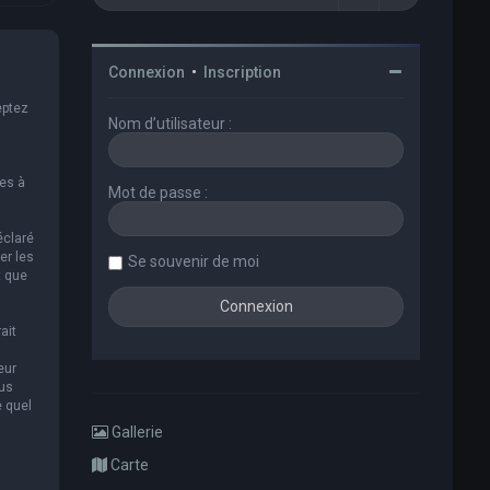
Connexion
•
Inscription
eptez
Nom d’utilisateur :
es à
Mot de passe :
éclaré
er les
Se souvenir de moi
t que
ait
eur
ous
e quel
Gallerie
Carte