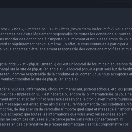
otre », « nos », « Impression 3D » et « https://www.premium-forum.fr »), vous acc
’acceptez pas d’être légalement responsable de toutes les conditions suivantes,
vons modifier ces conditions à n’importe quel moment et nous essaierons de vous
érifier régulièrement par vous-même. En effet, si vous continuez à participer à
es, vous acceptez d’être légalement responsable des conditions modifiées et mis
ciel phpBB » et « phpBB Limited ») qui est un logiciel de forum de discussions d
chargé sur
le site de phpBB
(en anglais). Le logiciel phpBB a pour seul but de facilit
être tenu comme responsable de la conduite et du contenu que nous acceptons e
 veuillez consulter
le site de phpBB
(en anglais).
cène, vulgaire, diffamatoire, choquant, menaçant, pornographique, etc. qui pourr
erveur de « Impression 3D » est hébergé ou encore la loi internationale. Si vous ne
t immédiat et définitif et nous nous réservons le droit d’avertir votre fourniss
us les messages est enregistrée afin d’aider au renforcement de ces conditions. V
 modifier, de déplacer ou de verrouiller n’importe quel sujet et message à n’import
 vous acceptez que toutes les informations que vous avez renseignées soient
ns ne seront pas diffusées à une tierce partie sans votre consentement, ni
sables en cas de tentative de piratage informatique visant à compromettre vos