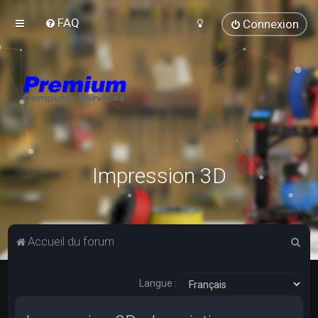
FAQ
Connexion
Impression 3D
R
Accueil du forum
e
c
Langue :
h