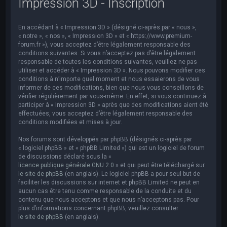
Impression 3D - Inscription
e
r
En accédant à « Impression 3D » (désigné ci-après par « nous »,
c
« notre », « nos », « Impression 3D » et « https://www.premium-
h
forum.fr »), vous acceptez d’être légalement responsable des
conditions suivantes. Si vous n’acceptez pas d’être légalement
e
responsable de toutes les conditions suivantes, veuillez ne pas
utiliser et accéder à « Impression 3D ». Nous pouvons modifier ces
r
conditions à n’importe quel moment et nous essaierons de vous
informer de ces modifications, bien que nous vous conseillons de
vérifier régulièrement par vous-même. En effet, si vous continuez à
participer à « Impression 3D » après que des modifications aient été
effectuées, vous acceptez d’être légalement responsable des
conditions modifiées et mises à jour.
Nos forums sont développés par phpBB (désignés ci-après par
« logiciel phpBB » et « phpBB Limited ») qui est un logiciel de forum
de discussions déclaré sous la «
licence publique générale GNU 2.0
» et qui peut être téléchargé sur
le site de phpBB
(en anglais). Le logiciel phpBB a pour seul but de
faciliter les discussions sur internet et phpBB Limited ne peut en
aucun cas être tenu comme responsable de la conduite et du
contenu que nous acceptons et que nous n’acceptons pas. Pour
plus d’informations concernant phpBB, veuillez consulter
le site de phpBB
(en anglais).