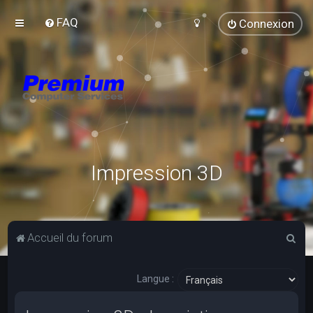
FAQ
Connexion
Impression 3D
R
Accueil du forum
e
c
Langue :
h