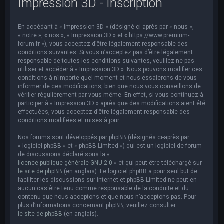
Impression 3D - Inscription
e
r
En accédant à « Impression 3D » (désigné ci-après par « nous »,
c
« notre », « nos », « Impression 3D » et « https://www.premium-
h
forum.fr »), vous acceptez d’être légalement responsable des
conditions suivantes. Si vous n’acceptez pas d’être légalement
e
responsable de toutes les conditions suivantes, veuillez ne pas
utiliser et accéder à « Impression 3D ». Nous pouvons modifier ces
r
conditions à n’importe quel moment et nous essaierons de vous
informer de ces modifications, bien que nous vous conseillons de
vérifier régulièrement par vous-même. En effet, si vous continuez à
participer à « Impression 3D » après que des modifications aient été
effectuées, vous acceptez d’être légalement responsable des
conditions modifiées et mises à jour.
Nos forums sont développés par phpBB (désignés ci-après par
« logiciel phpBB » et « phpBB Limited ») qui est un logiciel de forum
de discussions déclaré sous la «
licence publique générale GNU 2.0
» et qui peut être téléchargé sur
le site de phpBB
(en anglais). Le logiciel phpBB a pour seul but de
faciliter les discussions sur internet et phpBB Limited ne peut en
aucun cas être tenu comme responsable de la conduite et du
contenu que nous acceptons et que nous n’acceptons pas. Pour
plus d’informations concernant phpBB, veuillez consulter
le site de phpBB
(en anglais).