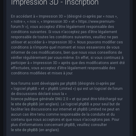
Impression 3D - Inscription
e
r
En accédant à « Impression 3D » (désigné ci-après par « nous »,
c
« notre », « nos », « Impression 3D » et « https://www.premium-
h
forum.fr »), vous acceptez d’être légalement responsable des
conditions suivantes. Si vous n’acceptez pas d’être légalement
e
responsable de toutes les conditions suivantes, veuillez ne pas
utiliser et accéder à « Impression 3D ». Nous pouvons modifier ces
r
conditions à n’importe quel moment et nous essaierons de vous
informer de ces modifications, bien que nous vous conseillons de
vérifier régulièrement par vous-même. En effet, si vous continuez à
participer à « Impression 3D » après que des modifications aient été
effectuées, vous acceptez d’être légalement responsable des
conditions modifiées et mises à jour.
Nos forums sont développés par phpBB (désignés ci-après par
« logiciel phpBB » et « phpBB Limited ») qui est un logiciel de forum
de discussions déclaré sous la «
licence publique générale GNU 2.0
» et qui peut être téléchargé sur
le site de phpBB
(en anglais). Le logiciel phpBB a pour seul but de
faciliter les discussions sur internet et phpBB Limited ne peut en
aucun cas être tenu comme responsable de la conduite et du
contenu que nous acceptons et que nous n’acceptons pas. Pour
plus d’informations concernant phpBB, veuillez consulter
le site de phpBB
(en anglais).