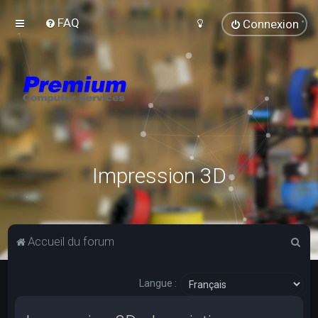
FAQ
Connexion
Impression 3D
R
Accueil du forum
e
c
Langue :
h