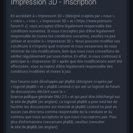
Impression 3D - Inscription
e
r
En accédant à « Impression 3D » (désigné ci-après par « nous »,
c
« notre », « nos », « Impression 3D » et « https://www.premium-
h
forum.fr »), vous acceptez d’être légalement responsable des
conditions suivantes. Si vous n’acceptez pas d’être légalement
e
responsable de toutes les conditions suivantes, veuillez ne pas
utiliser et accéder à « Impression 3D ». Nous pouvons modifier ces
r
conditions à n’importe quel moment et nous essaierons de vous
informer de ces modifications, bien que nous vous conseillons de
vérifier régulièrement par vous-même. En effet, si vous continuez à
participer à « Impression 3D » après que des modifications aient été
effectuées, vous acceptez d’être légalement responsable des
conditions modifiées et mises à jour.
Nos forums sont développés par phpBB (désignés ci-après par
« logiciel phpBB » et « phpBB Limited ») qui est un logiciel de forum
de discussions déclaré sous la «
licence publique générale GNU 2.0
» et qui peut être téléchargé sur
le site de phpBB
(en anglais). Le logiciel phpBB a pour seul but de
faciliter les discussions sur internet et phpBB Limited ne peut en
aucun cas être tenu comme responsable de la conduite et du
contenu que nous acceptons et que nous n’acceptons pas. Pour
plus d’informations concernant phpBB, veuillez consulter
le site de phpBB
(en anglais).