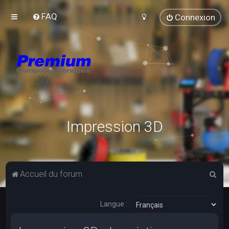
FAQ
Connexion
Impression 3D
R
Accueil du forum
e
c
Langue :
h