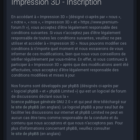
Impression 3D - Inscription
e
r
En accédant à « Impression 3D » (désigné ci-après par « nous »,
c
« notre », « nos », « Impression 3D » et « https://www.premium-
h
forum.fr »), vous acceptez d’être légalement responsable des
conditions suivantes. Si vous n’acceptez pas d’être légalement
e
responsable de toutes les conditions suivantes, veuillez ne pas
utiliser et accéder à « Impression 3D ». Nous pouvons modifier ces
r
conditions à n’importe quel moment et nous essaierons de vous
informer de ces modifications, bien que nous vous conseillons de
vérifier régulièrement par vous-même. En effet, si vous continuez à
participer à « Impression 3D » après que des modifications aient été
effectuées, vous acceptez d’être légalement responsable des
conditions modifiées et mises à jour.
Nos forums sont développés par phpBB (désignés ci-après par
« logiciel phpBB » et « phpBB Limited ») qui est un logiciel de forum
de discussions déclaré sous la «
licence publique générale GNU 2.0
» et qui peut être téléchargé sur
le site de phpBB
(en anglais). Le logiciel phpBB a pour seul but de
faciliter les discussions sur internet et phpBB Limited ne peut en
aucun cas être tenu comme responsable de la conduite et du
contenu que nous acceptons et que nous n’acceptons pas. Pour
plus d’informations concernant phpBB, veuillez consulter
le site de phpBB
(en anglais).