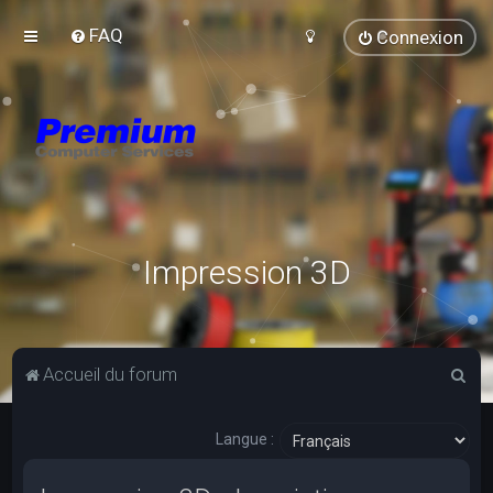
FAQ
Connexion
Impression 3D
R
Accueil du forum
e
c
Langue :
h