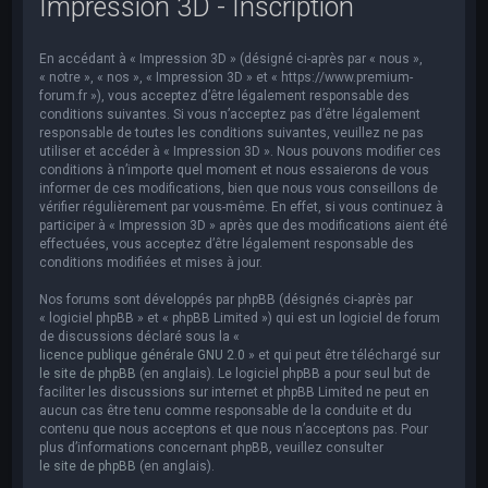
Impression 3D - Inscription
e
r
En accédant à « Impression 3D » (désigné ci-après par « nous »,
c
« notre », « nos », « Impression 3D » et « https://www.premium-
h
forum.fr »), vous acceptez d’être légalement responsable des
conditions suivantes. Si vous n’acceptez pas d’être légalement
e
responsable de toutes les conditions suivantes, veuillez ne pas
utiliser et accéder à « Impression 3D ». Nous pouvons modifier ces
r
conditions à n’importe quel moment et nous essaierons de vous
informer de ces modifications, bien que nous vous conseillons de
vérifier régulièrement par vous-même. En effet, si vous continuez à
participer à « Impression 3D » après que des modifications aient été
effectuées, vous acceptez d’être légalement responsable des
conditions modifiées et mises à jour.
Nos forums sont développés par phpBB (désignés ci-après par
« logiciel phpBB » et « phpBB Limited ») qui est un logiciel de forum
de discussions déclaré sous la «
licence publique générale GNU 2.0
» et qui peut être téléchargé sur
le site de phpBB
(en anglais). Le logiciel phpBB a pour seul but de
faciliter les discussions sur internet et phpBB Limited ne peut en
aucun cas être tenu comme responsable de la conduite et du
contenu que nous acceptons et que nous n’acceptons pas. Pour
plus d’informations concernant phpBB, veuillez consulter
le site de phpBB
(en anglais).