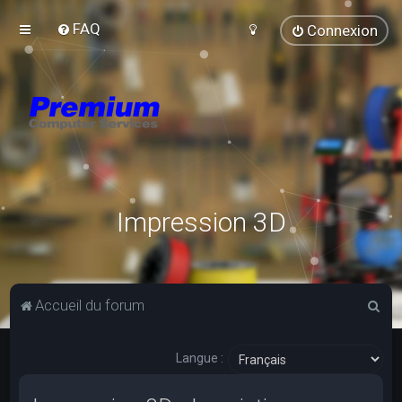
FAQ
Connexion
Impression 3D
R
Accueil du forum
e
c
Langue :
h