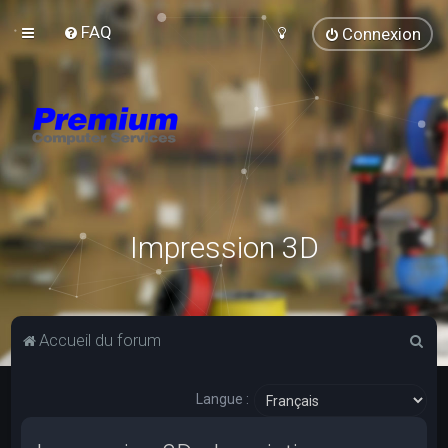
FAQ
Connexion
Impression 3D
R
Accueil du forum
e
c
Langue :
h