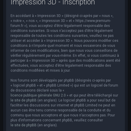
Impression 3D - Inscription
e
r
En accédant à « Impression 3D » (désigné ci-après par « nous »,
c
« notre », « nos », « Impression 3D » et « https://www.premium-
h
forum.fr »), vous acceptez d’être légalement responsable des
conditions suivantes. Si vous n’acceptez pas d’être légalement
e
responsable de toutes les conditions suivantes, veuillez ne pas
utiliser et accéder à « Impression 3D ». Nous pouvons modifier ces
r
conditions à n’importe quel moment et nous essaierons de vous
informer de ces modifications, bien que nous vous conseillons de
vérifier régulièrement par vous-même. En effet, si vous continuez à
participer à « Impression 3D » après que des modifications aient été
effectuées, vous acceptez d’être légalement responsable des
conditions modifiées et mises à jour.
Nos forums sont développés par phpBB (désignés ci-après par
« logiciel phpBB » et « phpBB Limited ») qui est un logiciel de forum
de discussions déclaré sous la «
licence publique générale GNU 2.0
» et qui peut être téléchargé sur
le site de phpBB
(en anglais). Le logiciel phpBB a pour seul but de
faciliter les discussions sur internet et phpBB Limited ne peut en
aucun cas être tenu comme responsable de la conduite et du
contenu que nous acceptons et que nous n’acceptons pas. Pour
plus d’informations concernant phpBB, veuillez consulter
le site de phpBB
(en anglais).