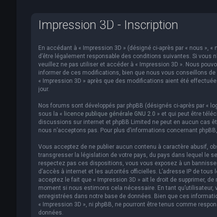
Impression 3D - Inscription
En accédant à « Impression 3D » (désigné ci-après par « nous », « n
d’être légalement responsable des conditions suivantes. Si vous n
veuillez ne pas utiliser et accéder à « Impression 3D ». Nous pou
informer de ces modifications, bien que nous vous conseillons de v
« Impression 3D » après que des modifications aient été effectué
jour.
Nos forums sont développés par phpBB (désignés ci-après par « logi
sous la «
licence publique générale GNU 2.0
» et qui peut être télé
discussions sur internet et phpBB Limited ne peut en aucun cas 
nous n’acceptons pas. Pour plus d’informations concernant phpBB,
Vous acceptez de ne publier aucun contenu à caractère abusif, obs
transgresser la législation de votre pays, du pays dans lequel le s
respectez pas ces dispositions, vous vous exposez à un bannissemen
d’accès à internet et les autorités officielles. L’adresse IP de to
acceptez le fait que « Impression 3D » ait le droit de supprimer, de
moment si nous estimons cela nécessaire. En tant qu’utilisateur,
enregistrées dans notre base de données. Bien que ces informatio
« Impression 3D », ni phpBB, ne pourront être tenus comme respon
données.