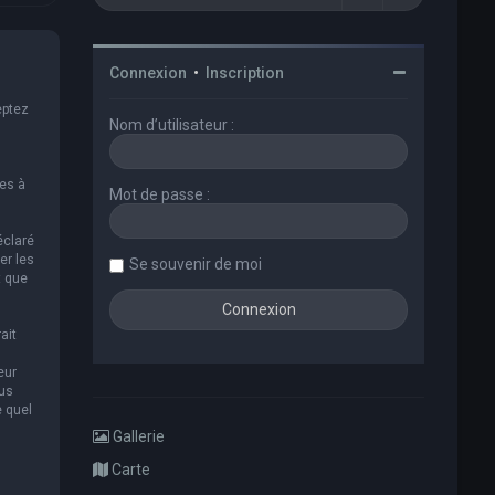
Connexion
•
Inscription
eptez
Nom d’utilisateur :
es à
Mot de passe :
éclaré
er les
Se souvenir de moi
t que
ait
eur
ous
e quel
Gallerie
Carte