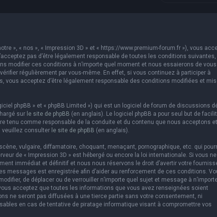
otre », « nos », « Impression 3D » et « https://www.premium-forum.fr »), vous acc
’acceptez pas d’être légalement responsable de toutes les conditions suivantes,
vons modifier ces conditions à n’importe quel moment et nous essaierons de vous
érifier régulièrement par vous-même. En effet, si vous continuez à participer à
es, vous acceptez d’être légalement responsable des conditions modifiées et mis
ciel phpBB » et « phpBB Limited ») qui est un logiciel de forum de discussions d
chargé sur
le site de phpBB
(en anglais). Le logiciel phpBB a pour seul but de facilit
être tenu comme responsable de la conduite et du contenu que nous acceptons e
 veuillez consulter
le site de phpBB
(en anglais).
cène, vulgaire, diffamatoire, choquant, menaçant, pornographique, etc. qui pourr
erveur de « Impression 3D » est hébergé ou encore la loi internationale. Si vous ne
t immédiat et définitif et nous nous réservons le droit d’avertir votre fourniss
us les messages est enregistrée afin d’aider au renforcement de ces conditions. V
 modifier, de déplacer ou de verrouiller n’importe quel sujet et message à n’import
 vous acceptez que toutes les informations que vous avez renseignées soient
ns ne seront pas diffusées à une tierce partie sans votre consentement, ni
sables en cas de tentative de piratage informatique visant à compromettre vos