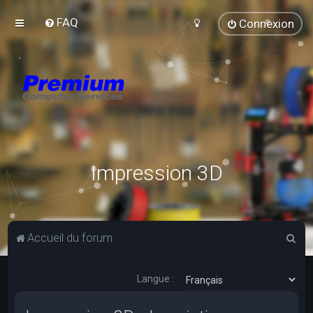
FAQ
Connexion
Impression 3D
R
Accueil du forum
e
c
Langue :
h