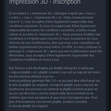
Impression 3D - Inscription
e
r
En accédant à « Impression 3D » (désigné ci-après par « nous »,
c
« notre », « nos », « Impression 3D » et « https://www.premium-
h
forum.fr »), vous acceptez d’être légalement responsable des
conditions suivantes. Si vous n’acceptez pas d’être légalement
e
responsable de toutes les conditions suivantes, veuillez ne pas
utiliser et accéder à « Impression 3D ». Nous pouvons modifier ces
r
conditions à n’importe quel moment et nous essaierons de vous
informer de ces modifications, bien que nous vous conseillons de
vérifier régulièrement par vous-même. En effet, si vous continuez à
participer à « Impression 3D » après que des modifications aient été
effectuées, vous acceptez d’être légalement responsable des
conditions modifiées et mises à jour.
Nos forums sont développés par phpBB (désignés ci-après par
« logiciel phpBB » et « phpBB Limited ») qui est un logiciel de forum
de discussions déclaré sous la «
licence publique générale GNU 2.0
» et qui peut être téléchargé sur
le site de phpBB
(en anglais). Le logiciel phpBB a pour seul but de
faciliter les discussions sur internet et phpBB Limited ne peut en
aucun cas être tenu comme responsable de la conduite et du
contenu que nous acceptons et que nous n’acceptons pas. Pour
plus d’informations concernant phpBB, veuillez consulter
le site de phpBB
(en anglais).