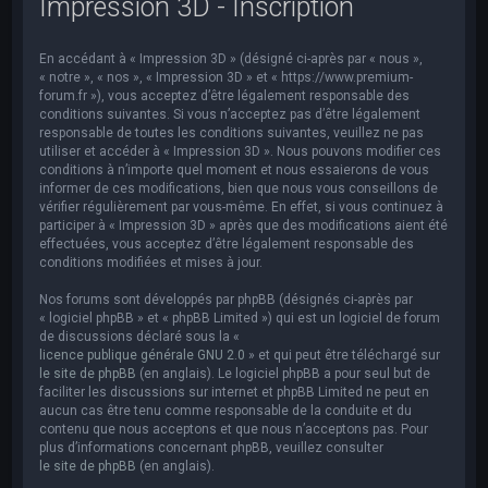
Impression 3D - Inscription
e
r
En accédant à « Impression 3D » (désigné ci-après par « nous »,
c
« notre », « nos », « Impression 3D » et « https://www.premium-
h
forum.fr »), vous acceptez d’être légalement responsable des
conditions suivantes. Si vous n’acceptez pas d’être légalement
e
responsable de toutes les conditions suivantes, veuillez ne pas
utiliser et accéder à « Impression 3D ». Nous pouvons modifier ces
r
conditions à n’importe quel moment et nous essaierons de vous
informer de ces modifications, bien que nous vous conseillons de
vérifier régulièrement par vous-même. En effet, si vous continuez à
participer à « Impression 3D » après que des modifications aient été
effectuées, vous acceptez d’être légalement responsable des
conditions modifiées et mises à jour.
Nos forums sont développés par phpBB (désignés ci-après par
« logiciel phpBB » et « phpBB Limited ») qui est un logiciel de forum
de discussions déclaré sous la «
licence publique générale GNU 2.0
» et qui peut être téléchargé sur
le site de phpBB
(en anglais). Le logiciel phpBB a pour seul but de
faciliter les discussions sur internet et phpBB Limited ne peut en
aucun cas être tenu comme responsable de la conduite et du
contenu que nous acceptons et que nous n’acceptons pas. Pour
plus d’informations concernant phpBB, veuillez consulter
le site de phpBB
(en anglais).