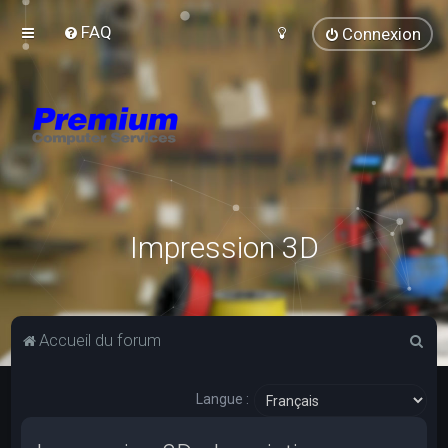
FAQ
Connexion
Impression 3D
R
Accueil du forum
e
c
Langue :
h