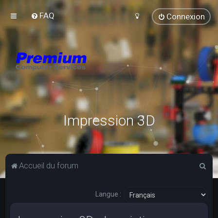
FAQ
Connexion
Impression 3D
R
Accueil du forum
e
c
Langue :
h