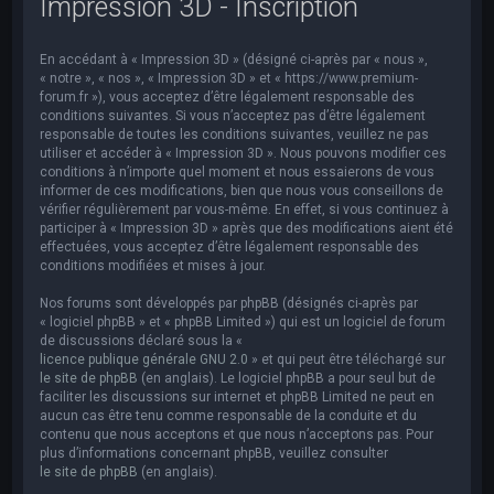
Impression 3D - Inscription
e
r
En accédant à « Impression 3D » (désigné ci-après par « nous »,
c
« notre », « nos », « Impression 3D » et « https://www.premium-
h
forum.fr »), vous acceptez d’être légalement responsable des
conditions suivantes. Si vous n’acceptez pas d’être légalement
e
responsable de toutes les conditions suivantes, veuillez ne pas
utiliser et accéder à « Impression 3D ». Nous pouvons modifier ces
r
conditions à n’importe quel moment et nous essaierons de vous
informer de ces modifications, bien que nous vous conseillons de
vérifier régulièrement par vous-même. En effet, si vous continuez à
participer à « Impression 3D » après que des modifications aient été
effectuées, vous acceptez d’être légalement responsable des
conditions modifiées et mises à jour.
Nos forums sont développés par phpBB (désignés ci-après par
« logiciel phpBB » et « phpBB Limited ») qui est un logiciel de forum
de discussions déclaré sous la «
licence publique générale GNU 2.0
» et qui peut être téléchargé sur
le site de phpBB
(en anglais). Le logiciel phpBB a pour seul but de
faciliter les discussions sur internet et phpBB Limited ne peut en
aucun cas être tenu comme responsable de la conduite et du
contenu que nous acceptons et que nous n’acceptons pas. Pour
plus d’informations concernant phpBB, veuillez consulter
le site de phpBB
(en anglais).