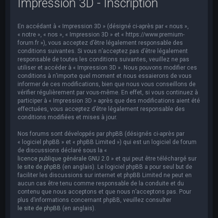
Impression 3D - Inscription
e
r
En accédant à « Impression 3D » (désigné ci-après par « nous »,
c
« notre », « nos », « Impression 3D » et « https://www.premium-
h
forum.fr »), vous acceptez d’être légalement responsable des
conditions suivantes. Si vous n’acceptez pas d’être légalement
e
responsable de toutes les conditions suivantes, veuillez ne pas
utiliser et accéder à « Impression 3D ». Nous pouvons modifier ces
r
conditions à n’importe quel moment et nous essaierons de vous
informer de ces modifications, bien que nous vous conseillons de
vérifier régulièrement par vous-même. En effet, si vous continuez à
participer à « Impression 3D » après que des modifications aient été
effectuées, vous acceptez d’être légalement responsable des
conditions modifiées et mises à jour.
Nos forums sont développés par phpBB (désignés ci-après par
« logiciel phpBB » et « phpBB Limited ») qui est un logiciel de forum
de discussions déclaré sous la «
licence publique générale GNU 2.0
» et qui peut être téléchargé sur
le site de phpBB
(en anglais). Le logiciel phpBB a pour seul but de
faciliter les discussions sur internet et phpBB Limited ne peut en
aucun cas être tenu comme responsable de la conduite et du
contenu que nous acceptons et que nous n’acceptons pas. Pour
plus d’informations concernant phpBB, veuillez consulter
le site de phpBB
(en anglais).