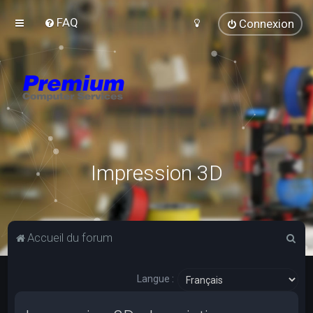
FAQ
Connexion
Impression 3D
R
Accueil du forum
e
c
Langue :
h