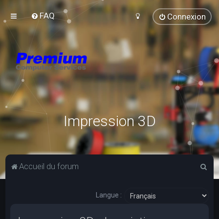
FAQ
Connexion
Impression 3D
R
Accueil du forum
e
c
Langue :
h