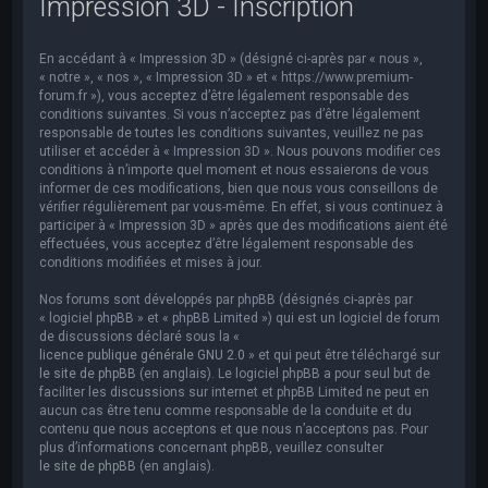
Impression 3D - Inscription
e
r
En accédant à « Impression 3D » (désigné ci-après par « nous »,
c
« notre », « nos », « Impression 3D » et « https://www.premium-
h
forum.fr »), vous acceptez d’être légalement responsable des
conditions suivantes. Si vous n’acceptez pas d’être légalement
e
responsable de toutes les conditions suivantes, veuillez ne pas
utiliser et accéder à « Impression 3D ». Nous pouvons modifier ces
r
conditions à n’importe quel moment et nous essaierons de vous
informer de ces modifications, bien que nous vous conseillons de
vérifier régulièrement par vous-même. En effet, si vous continuez à
participer à « Impression 3D » après que des modifications aient été
effectuées, vous acceptez d’être légalement responsable des
conditions modifiées et mises à jour.
Nos forums sont développés par phpBB (désignés ci-après par
« logiciel phpBB » et « phpBB Limited ») qui est un logiciel de forum
de discussions déclaré sous la «
licence publique générale GNU 2.0
» et qui peut être téléchargé sur
le site de phpBB
(en anglais). Le logiciel phpBB a pour seul but de
faciliter les discussions sur internet et phpBB Limited ne peut en
aucun cas être tenu comme responsable de la conduite et du
contenu que nous acceptons et que nous n’acceptons pas. Pour
plus d’informations concernant phpBB, veuillez consulter
le site de phpBB
(en anglais).