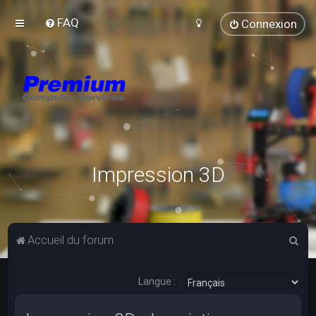
FAQ
Connexion
Impression 3D
R
Accueil du forum
e
c
Langue :
h