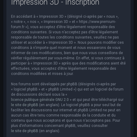
Impression 3D - Inscription
e
r
En accédant à « Impression 3D » (désigné ci-après par « nous »,
c
« notre », « nos », « Impression 3D » et « https://www.premium-
h
forum.fr »), vous acceptez d’être légalement responsable des
conditions suivantes. Si vous n’acceptez pas d’être légalement
e
responsable de toutes les conditions suivantes, veuillez ne pas
utiliser et accéder à « Impression 3D ». Nous pouvons modifier ces
r
conditions à n’importe quel moment et nous essaierons de vous
informer de ces modifications, bien que nous vous conseillons de
vérifier régulièrement par vous-même. En effet, si vous continuez à
participer à « Impression 3D » après que des modifications aient été
effectuées, vous acceptez d’être légalement responsable des
conditions modifiées et mises à jour.
Nos forums sont développés par phpBB (désignés ci-après par
« logiciel phpBB » et « phpBB Limited ») qui est un logiciel de forum
de discussions déclaré sous la «
licence publique générale GNU 2.0
» et qui peut être téléchargé sur
le site de phpBB
(en anglais). Le logiciel phpBB a pour seul but de
faciliter les discussions sur internet et phpBB Limited ne peut en
aucun cas être tenu comme responsable de la conduite et du
contenu que nous acceptons et que nous n’acceptons pas. Pour
plus d’informations concernant phpBB, veuillez consulter
le site de phpBB
(en anglais).