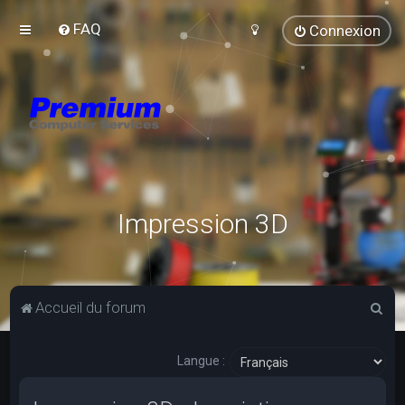
FAQ
Connexion
Impression 3D
R
Accueil du forum
e
c
Langue :
h