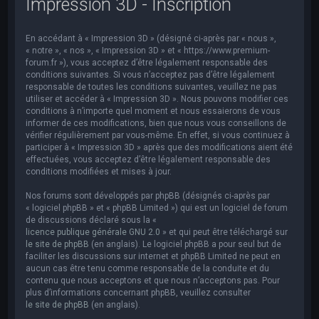
Impression 3D - Inscription
e
r
En accédant à « Impression 3D » (désigné ci-après par « nous »,
c
« notre », « nos », « Impression 3D » et « https://www.premium-
h
forum.fr »), vous acceptez d’être légalement responsable des
conditions suivantes. Si vous n’acceptez pas d’être légalement
e
responsable de toutes les conditions suivantes, veuillez ne pas
utiliser et accéder à « Impression 3D ». Nous pouvons modifier ces
r
conditions à n’importe quel moment et nous essaierons de vous
informer de ces modifications, bien que nous vous conseillons de
vérifier régulièrement par vous-même. En effet, si vous continuez à
participer à « Impression 3D » après que des modifications aient été
effectuées, vous acceptez d’être légalement responsable des
conditions modifiées et mises à jour.
Nos forums sont développés par phpBB (désignés ci-après par
« logiciel phpBB » et « phpBB Limited ») qui est un logiciel de forum
de discussions déclaré sous la «
licence publique générale GNU 2.0
» et qui peut être téléchargé sur
le site de phpBB
(en anglais). Le logiciel phpBB a pour seul but de
faciliter les discussions sur internet et phpBB Limited ne peut en
aucun cas être tenu comme responsable de la conduite et du
contenu que nous acceptons et que nous n’acceptons pas. Pour
plus d’informations concernant phpBB, veuillez consulter
le site de phpBB
(en anglais).