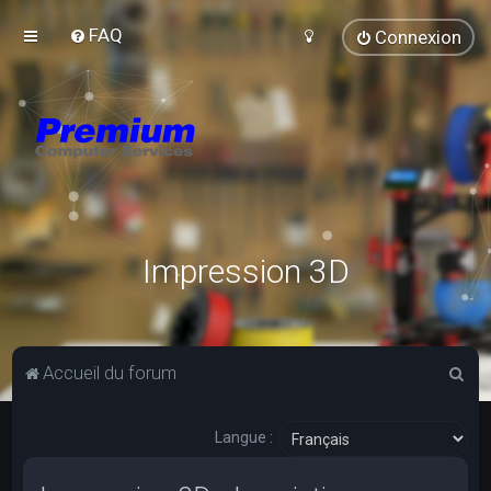
FAQ
Connexion
Impression 3D
R
Accueil du forum
e
c
Langue :
h