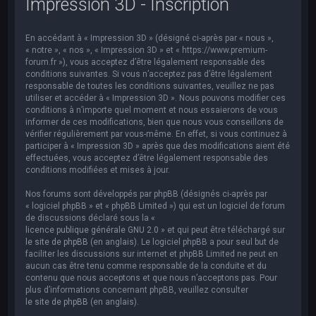
Impression 3D - Inscription
e
r
En accédant à « Impression 3D » (désigné ci-après par « nous »,
c
« notre », « nos », « Impression 3D » et « https://www.premium-
h
forum.fr »), vous acceptez d’être légalement responsable des
conditions suivantes. Si vous n’acceptez pas d’être légalement
e
responsable de toutes les conditions suivantes, veuillez ne pas
utiliser et accéder à « Impression 3D ». Nous pouvons modifier ces
r
conditions à n’importe quel moment et nous essaierons de vous
informer de ces modifications, bien que nous vous conseillons de
vérifier régulièrement par vous-même. En effet, si vous continuez à
participer à « Impression 3D » après que des modifications aient été
effectuées, vous acceptez d’être légalement responsable des
conditions modifiées et mises à jour.
Nos forums sont développés par phpBB (désignés ci-après par
« logiciel phpBB » et « phpBB Limited ») qui est un logiciel de forum
de discussions déclaré sous la «
licence publique générale GNU 2.0
» et qui peut être téléchargé sur
le site de phpBB
(en anglais). Le logiciel phpBB a pour seul but de
faciliter les discussions sur internet et phpBB Limited ne peut en
aucun cas être tenu comme responsable de la conduite et du
contenu que nous acceptons et que nous n’acceptons pas. Pour
plus d’informations concernant phpBB, veuillez consulter
le site de phpBB
(en anglais).