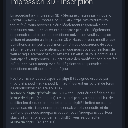
Impression 3D - Inscription
e
r
En accédant à « Impression 3D » (désigné ci-après par « nous »,
c
« notre », « nos », « Impression 3D » et « https://www.premium-
h
forum.fr »), vous acceptez d’être légalement responsable des
conditions suivantes. Si vous n’acceptez pas d’être légalement
e
responsable de toutes les conditions suivantes, veuillez ne pas
utiliser et accéder à « Impression 3D ». Nous pouvons modifier ces
r
conditions à n’importe quel moment et nous essaierons de vous
informer de ces modifications, bien que nous vous conseillons de
vérifier régulièrement par vous-même. En effet, si vous continuez à
participer à « Impression 3D » après que des modifications aient été
effectuées, vous acceptez d’être légalement responsable des
conditions modifiées et mises à jour.
Nos forums sont développés par phpBB (désignés ci-après par
« logiciel phpBB » et « phpBB Limited ») qui est un logiciel de forum
de discussions déclaré sous la «
licence publique générale GNU 2.0
» et qui peut être téléchargé sur
le site de phpBB
(en anglais). Le logiciel phpBB a pour seul but de
faciliter les discussions sur internet et phpBB Limited ne peut en
aucun cas être tenu comme responsable de la conduite et du
contenu que nous acceptons et que nous n’acceptons pas. Pour
plus d’informations concernant phpBB, veuillez consulter
le site de phpBB
(en anglais).