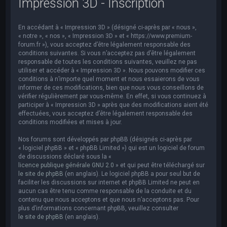
Impression 3D - Inscription
e
r
En accédant à « Impression 3D » (désigné ci-après par « nous »,
c
« notre », « nos », « Impression 3D » et « https://www.premium-
h
forum.fr »), vous acceptez d’être légalement responsable des
conditions suivantes. Si vous n’acceptez pas d’être légalement
e
responsable de toutes les conditions suivantes, veuillez ne pas
utiliser et accéder à « Impression 3D ». Nous pouvons modifier ces
r
conditions à n’importe quel moment et nous essaierons de vous
informer de ces modifications, bien que nous vous conseillons de
vérifier régulièrement par vous-même. En effet, si vous continuez à
participer à « Impression 3D » après que des modifications aient été
effectuées, vous acceptez d’être légalement responsable des
conditions modifiées et mises à jour.
Nos forums sont développés par phpBB (désignés ci-après par
« logiciel phpBB » et « phpBB Limited ») qui est un logiciel de forum
de discussions déclaré sous la «
licence publique générale GNU 2.0
» et qui peut être téléchargé sur
le site de phpBB
(en anglais). Le logiciel phpBB a pour seul but de
faciliter les discussions sur internet et phpBB Limited ne peut en
aucun cas être tenu comme responsable de la conduite et du
contenu que nous acceptons et que nous n’acceptons pas. Pour
plus d’informations concernant phpBB, veuillez consulter
le site de phpBB
(en anglais).