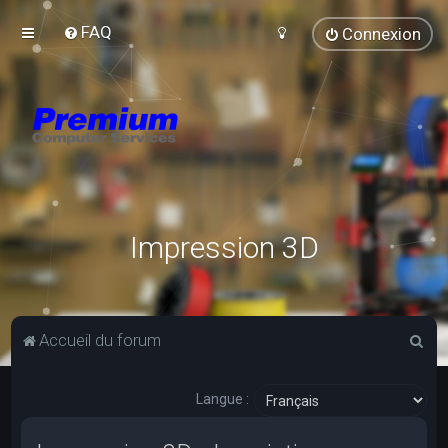
FAQ
Connexion
Impression 3D
R
Accueil du forum
e
c
Langue :
h