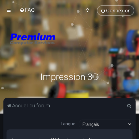
FAQ
Connexion
Impression 3D
R
Accueil du forum
e
c
Langue :
h