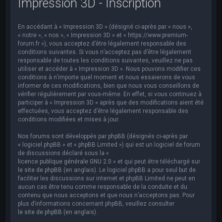
Impression 3D - Inscription
e
r
En accédant à « Impression 3D » (désigné ci-après par « nous »,
c
« notre », « nos », « Impression 3D » et « https://www.premium-
h
forum.fr »), vous acceptez d’être légalement responsable des
conditions suivantes. Si vous n’acceptez pas d’être légalement
e
responsable de toutes les conditions suivantes, veuillez ne pas
utiliser et accéder à « Impression 3D ». Nous pouvons modifier ces
r
conditions à n’importe quel moment et nous essaierons de vous
informer de ces modifications, bien que nous vous conseillons de
vérifier régulièrement par vous-même. En effet, si vous continuez à
participer à « Impression 3D » après que des modifications aient été
effectuées, vous acceptez d’être légalement responsable des
conditions modifiées et mises à jour.
Nos forums sont développés par phpBB (désignés ci-après par
« logiciel phpBB » et « phpBB Limited ») qui est un logiciel de forum
de discussions déclaré sous la «
licence publique générale GNU 2.0
» et qui peut être téléchargé sur
le site de phpBB
(en anglais). Le logiciel phpBB a pour seul but de
faciliter les discussions sur internet et phpBB Limited ne peut en
aucun cas être tenu comme responsable de la conduite et du
contenu que nous acceptons et que nous n’acceptons pas. Pour
plus d’informations concernant phpBB, veuillez consulter
le site de phpBB
(en anglais).