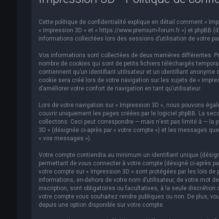
Cette politique de confidentialité explique en détail comment « Impre
« Impression 3D » et « https://www.premium-forum.fr ») et phpBB (dés
informations collectées lors des sessions d’utilisation de votre par
Vos informations sont collectées de deux manières différentes. Pr
nombre de cookies qui sont de petits fichiers téléchargés temporai
contiennent qu’un identifiant utilisateur et un identifiant anonym
cookie sera créé lors de votre navigation sur les sujets de « Impre
d’améliorer votre confort de navigation en tant qu’utilisateur.
Lors de votre navigation sur « Impression 3D », nous pouvons éga
couvrir uniquement les pages créées par le logiciel phpBB. La se
collectons. Ceci peut correspondre — mais n’est pas limité à — la p
3D » (désignée ci-après par « votre compte ») et les messages que 
« vos messages »).
Votre compte contiendra au minimum un identifiant unique (désigné
permettant de vous connecter à votre compte (désigné ci-après par
votre compte sur « Impression 3D » sont protégées par les lois de 
informations, en-dehors de votre nom d’utilisateur, de votre mot de
inscription, sont obligatoires ou facultatives, à la seule discréti
votre compte vous souhaitez rendre publiques ou non. De plus, vou
depuis une option disponible sur votre compte.