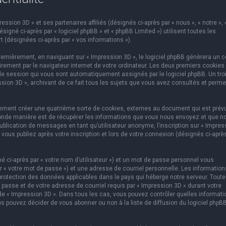
ssion 3D » et ses partenaires affiliés (désignés ci-après par « nous », « notre », 
igné ci-après par « logiciel phpBB » et « phpBB Limited ») utilisent toutes les
t (désignées ci-après par « vos informations »).
emièrement, en naviguant sur « Impression 3D », le logiciel phpBB génèrera un c
rement par le navigateur internet de votre ordinateur. Les deux premiers cookies
e de session qui vous sont automatiquement assignés par le logiciel phpBB. Un tr
ssion 3D », archivant de ce fait tous les sujets que vous avez consultés et perme
lement créer une quatrième sorte de cookies, externes au document qui est prév
conde manière est de récupérer les informations que vous nous envoyez et que n
ublication de messages en tant qu’utilisateur anonyme, l’inscription sur « Impres
vous publiez après votre inscription et lors de votre connexion (désignés ci-aprè
 ci-après par « votre nom d’utilisateur ») et un mot de passe personnel vous
 « votre mot de passe ») et une adresse de courriel personnelle. Les information
protection des données applicables dans le pays qui héberge notre serveur. Toute
 passe et de votre adresse de courriel requis par « Impression 3D » durant votre
on de « Impression 3D ». Dans tous les cas, vous pouvez contrôler quelles informat
s pouvez décider de vous abonner ou non à la liste de diffusion du logiciel phpB