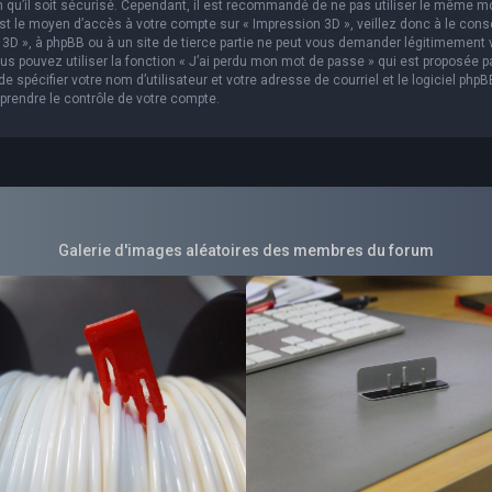
in qu’il soit sécurisé. Cependant, il est recommandé de ne pas utiliser le même m
est le moyen d’accès à votre compte sur « Impression 3D », veillez donc à le con
3D », à phpBB ou à un site de tierce partie ne peut vous demander légitimement 
s pouvez utiliser la fonction « J’ai perdu mon mot de passe » qui est proposée p
 spécifier votre nom d’utilisateur et votre adresse de courriel et le logiciel phpB
prendre le contrôle de votre compte.
Galerie d'images aléatoires des membres du forum