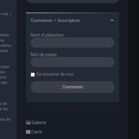
« nos »,
Connexion
•
Inscription
Nom d’utilisateur :
ertain
 ne
oisième
ttant
Mot de passe :
u pour
ous
Se souvenir de moi
sion
s par
s de
s les
ions de
Gallerie
B
Carte