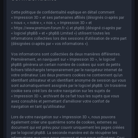
e
r
Cette politique de confidentialité explique en détail comment
c
« Impression 3D » et ses partenaires affiliés (désignés ci-après par
« nous », « notre », « nos », « Impression 3D » et
h
« https://www.premium-forum.fr ») et phpBB (désigné ci-après par
« logiciel phpBB » et « phpBB Limited ») utilisent toutes les
e
informations collectées lors des sessions d’utilisation de votre part
r
(désignées ci-après par « vos informations »).
Vos informations sont collectées de deux manières différentes.
Premièrement, en naviguant sur « Impression 3D », le logiciel
phpBB génèrera un certain nombre de cookies qui sont de petits
fichiers téléchargés temporairement par le navigateur internet de
votre ordinateur. Les deux premiers cookies ne contiennent qu’un
identifiant utilisateur et un identifiant anonyme de session qui vous
sont automatiquement assignés par le logiciel phpBB. Un troisième
cookie sera créé lors de votre navigation sur les sujets de
« Impression 3D », archivant de ce fait tous les sujets que vous
avez consultés et permettant d’améliorer votre confort de
navigation en tant qu’utilisateur.
Lors de votre navigation sur « Impression 3D », nous pouvons
également créer une quatrième sorte de cookies, externes au
document qui est prévu pour couvrir uniquement les pages créées
par le logiciel phpBB. La seconde manière est de récupérer les
informations que vous nous envoyez et que nous collectons. Ceci