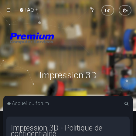
FAQ
Impression 3D
R
Accueil du forum
e
c
Impression 3D - Politique de
h
confidentialité