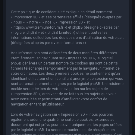
e
r
Cette politique de confidentialité explique en détail comment
c
« Impression 3D » et ses partenaires affiliés (désignés ci-après par
« nous », « notre », « nos », « Impression 3D » et
h
« https://www.premium-forum.fr ») et phpBB (désigné ci-après par
« logiciel phpBB » et « phpBB Limited ») utilisent toutes les
e
informations collectées lors des sessions d’utilisation de votre part
r
(désignées ci-après par « vos informations »).
Vos informations sont collectées de deux manières différentes.
Premièrement, en naviguant sur « Impression 3D », le logiciel
phpBB génèrera un certain nombre de cookies qui sont de petits
fichiers téléchargés temporairement par le navigateur internet de
votre ordinateur. Les deux premiers cookies ne contiennent qu’un
identifiant utilisateur et un identifiant anonyme de session qui vous
sont automatiquement assignés par le logiciel phpBB. Un troisième
cookie sera créé lors de votre navigation sur les sujets de
« Impression 3D », archivant de ce fait tous les sujets que vous
avez consultés et permettant d’améliorer votre confort de
navigation en tant qu’utilisateur.
Lors de votre navigation sur « Impression 3D », nous pouvons
également créer une quatrième sorte de cookies, externes au
document qui est prévu pour couvrir uniquement les pages créées
par le logiciel phpBB. La seconde manière est de récupérer les
informations que vous nous envoyez et que nous collectons. Ceci