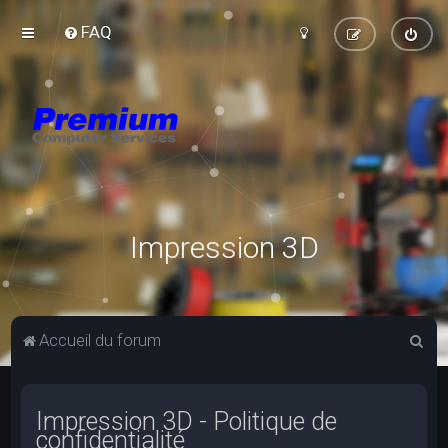
FAQ
Impression 3D
R
Accueil du forum
e
c
Impression 3D - Politique de
h
confidentialité