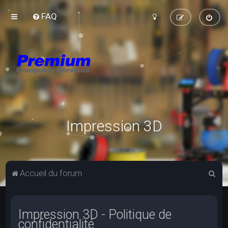
FAQ
Impression 3D
R
Accueil du forum
e
c
Impression 3D - Politique de
h
confidentialité