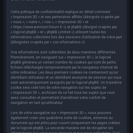
e
r
Cette politique de confidentialité explique en détail comment
c
« Impression 3D » et ses partenaires affiliés (désignés ci-après par
« nous », « notre », « nos », « Impression 3D » et
h
« https://www.premium-forum.fr ») et phpBB (désigné ci-après par
« logiciel phpBB » et « phpBB Limited ») utilisent toutes les
e
informations collectées lors des sessions d’utilisation de votre part
r
(désignées ci-après par « vos informations »).
Vos informations sont collectées de deux manières différentes.
Premièrement, en naviguant sur « Impression 3D », le logiciel
phpBB génèrera un certain nombre de cookies qui sont de petits
fichiers téléchargés temporairement par le navigateur internet de
votre ordinateur. Les deux premiers cookies ne contiennent qu’un
identifiant utilisateur et un identifiant anonyme de session qui vous
sont automatiquement assignés par le logiciel phpBB. Un troisième
cookie sera créé lors de votre navigation sur les sujets de
« Impression 3D », archivant de ce fait tous les sujets que vous
avez consultés et permettant d’améliorer votre confort de
navigation en tant qu’utilisateur.
Lors de votre navigation sur « Impression 3D », nous pouvons
également créer une quatrième sorte de cookies, externes au
document qui est prévu pour couvrir uniquement les pages créées
par le logiciel phpBB. La seconde manière est de récupérer les
informations que vous nous envoyez et que nous collectons. Ceci