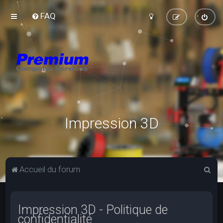
FAQ
Impression 3D
R
Accueil du forum
e
c
Impression 3D - Politique de
h
confidentialité