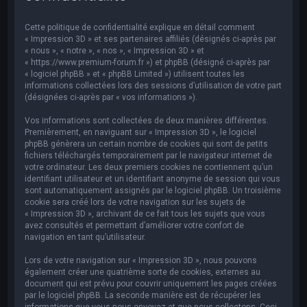
e
r
Cette politique de confidentialité explique en détail comment
c
« Impression 3D » et ses partenaires affiliés (désignés ci-après par
« nous », « notre », « nos », « Impression 3D » et
h
« https://www.premium-forum.fr ») et phpBB (désigné ci-après par
« logiciel phpBB » et « phpBB Limited ») utilisent toutes les
e
informations collectées lors des sessions d’utilisation de votre part
r
(désignées ci-après par « vos informations »).
Vos informations sont collectées de deux manières différentes.
Premièrement, en naviguant sur « Impression 3D », le logiciel
phpBB génèrera un certain nombre de cookies qui sont de petits
fichiers téléchargés temporairement par le navigateur internet de
votre ordinateur. Les deux premiers cookies ne contiennent qu’un
identifiant utilisateur et un identifiant anonyme de session qui vous
sont automatiquement assignés par le logiciel phpBB. Un troisième
cookie sera créé lors de votre navigation sur les sujets de
« Impression 3D », archivant de ce fait tous les sujets que vous
avez consultés et permettant d’améliorer votre confort de
navigation en tant qu’utilisateur.
Lors de votre navigation sur « Impression 3D », nous pouvons
également créer une quatrième sorte de cookies, externes au
document qui est prévu pour couvrir uniquement les pages créées
par le logiciel phpBB. La seconde manière est de récupérer les
informations que vous nous envoyez et que nous collectons. Ceci