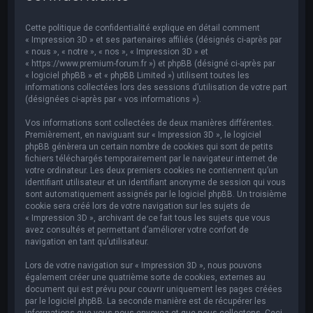
e
r
Cette politique de confidentialité explique en détail comment
c
« Impression 3D » et ses partenaires affiliés (désignés ci-après par
« nous », « notre », « nos », « Impression 3D » et
h
« https://www.premium-forum.fr ») et phpBB (désigné ci-après par
« logiciel phpBB » et « phpBB Limited ») utilisent toutes les
e
informations collectées lors des sessions d’utilisation de votre part
r
(désignées ci-après par « vos informations »).
Vos informations sont collectées de deux manières différentes.
Premièrement, en naviguant sur « Impression 3D », le logiciel
phpBB génèrera un certain nombre de cookies qui sont de petits
fichiers téléchargés temporairement par le navigateur internet de
votre ordinateur. Les deux premiers cookies ne contiennent qu’un
identifiant utilisateur et un identifiant anonyme de session qui vous
sont automatiquement assignés par le logiciel phpBB. Un troisième
cookie sera créé lors de votre navigation sur les sujets de
« Impression 3D », archivant de ce fait tous les sujets que vous
avez consultés et permettant d’améliorer votre confort de
navigation en tant qu’utilisateur.
Lors de votre navigation sur « Impression 3D », nous pouvons
également créer une quatrième sorte de cookies, externes au
document qui est prévu pour couvrir uniquement les pages créées
par le logiciel phpBB. La seconde manière est de récupérer les
informations que vous nous envoyez et que nous collectons. Ceci