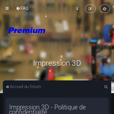
FAQ
Impression 3D
R
Accueil du forum
e
c
Impression 3D - Politique de
h
confidentialité