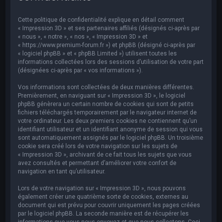
e
r
Cette politique de confidentialité explique en détail comment
c
« Impression 3D » et ses partenaires affiliés (désignés ci-après par
« nous », « notre », « nos », « Impression 3D » et
h
« https://www.premium-forum.fr ») et phpBB (désigné ci-après par
« logiciel phpBB » et « phpBB Limited ») utilisent toutes les
e
informations collectées lors des sessions d’utilisation de votre part
r
(désignées ci-après par « vos informations »).
Vos informations sont collectées de deux manières différentes.
Premièrement, en naviguant sur « Impression 3D », le logiciel
phpBB génèrera un certain nombre de cookies qui sont de petits
fichiers téléchargés temporairement par le navigateur internet de
votre ordinateur. Les deux premiers cookies ne contiennent qu’un
identifiant utilisateur et un identifiant anonyme de session qui vous
sont automatiquement assignés par le logiciel phpBB. Un troisième
cookie sera créé lors de votre navigation sur les sujets de
« Impression 3D », archivant de ce fait tous les sujets que vous
avez consultés et permettant d’améliorer votre confort de
navigation en tant qu’utilisateur.
Lors de votre navigation sur « Impression 3D », nous pouvons
également créer une quatrième sorte de cookies, externes au
document qui est prévu pour couvrir uniquement les pages créées
par le logiciel phpBB. La seconde manière est de récupérer les
informations que vous nous envoyez et que nous collectons. Ceci