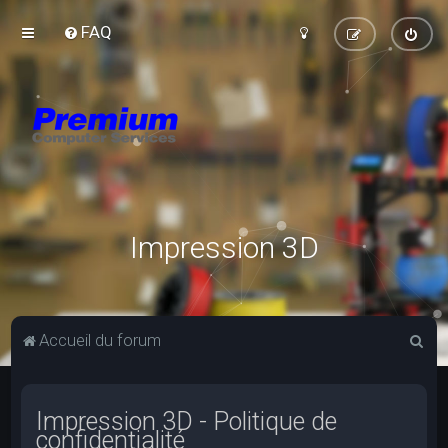
FAQ
Impression 3D
R
Accueil du forum
e
c
Impression 3D - Politique de
h
confidentialité