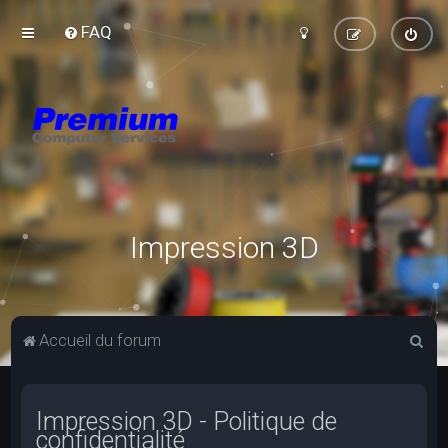
FAQ
Impression 3D
R
Accueil du forum
e
c
Impression 3D - Politique de
h
confidentialité