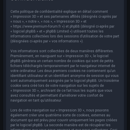
e
r
Cette politique de confidentialité explique en détail comment
c
« Impression 3D » et ses partenaires affiliés (désignés ci-après par
« nous », « notre », « nos », « Impression 3D » et
h
« https://www.premium-forum.fr ») et phpBB (désigné ci-après par
« logiciel phpBB » et « phpBB Limited ») utilisent toutes les
e
informations collectées lors des sessions d’utilisation de votre part
r
(désignées ci-après par « vos informations »).
Vos informations sont collectées de deux manières différentes.
Premièrement, en naviguant sur « Impression 3D », le logiciel
phpBB génèrera un certain nombre de cookies qui sont de petits
fichiers téléchargés temporairement par le navigateur internet de
votre ordinateur. Les deux premiers cookies ne contiennent qu’un
identifiant utilisateur et un identifiant anonyme de session qui vous
sont automatiquement assignés par le logiciel phpBB. Un troisième
cookie sera créé lors de votre navigation sur les sujets de
« Impression 3D », archivant de ce fait tous les sujets que vous
avez consultés et permettant d’améliorer votre confort de
navigation en tant qu’utilisateur.
Lors de votre navigation sur « Impression 3D », nous pouvons
également créer une quatrième sorte de cookies, externes au
document qui est prévu pour couvrir uniquement les pages créées
par le logiciel phpBB. La seconde manière est de récupérer les
informations que vous nous envoyez et que nous collectons. Ceci