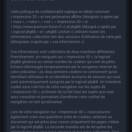
e
r
Cette politique de confidentialité explique en détail comment
c
« Impression 3D » et ses partenaires affiliés (désignés ci-après par
« nous », « notre », « nos », « Impression 3D » et
h
« https://www.premium-forum.fr ») et phpBB (désigné ci-après par
« logiciel phpBB » et « phpBB Limited ») utilisent toutes les
e
informations collectées lors des sessions d’utilisation de votre part
r
(désignées ci-après par « vos informations »).
Vos informations sont collectées de deux manières différentes.
Premièrement, en naviguant sur « Impression 3D », le logiciel
phpBB génèrera un certain nombre de cookies qui sont de petits
fichiers téléchargés temporairement par le navigateur internet de
votre ordinateur. Les deux premiers cookies ne contiennent qu’un
identifiant utilisateur et un identifiant anonyme de session qui vous
sont automatiquement assignés par le logiciel phpBB. Un troisième
cookie sera créé lors de votre navigation sur les sujets de
« Impression 3D », archivant de ce fait tous les sujets que vous
avez consultés et permettant d’améliorer votre confort de
navigation en tant qu’utilisateur.
Lors de votre navigation sur « Impression 3D », nous pouvons
également créer une quatrième sorte de cookies, externes au
document qui est prévu pour couvrir uniquement les pages créées
par le logiciel phpBB. La seconde manière est de récupérer les
informations que vous nous envoyez et que nous collectons. Ceci