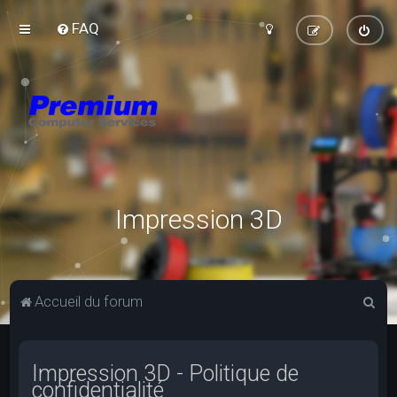
FAQ
Impression 3D
R
Accueil du forum
e
c
Impression 3D - Politique de
h
confidentialité