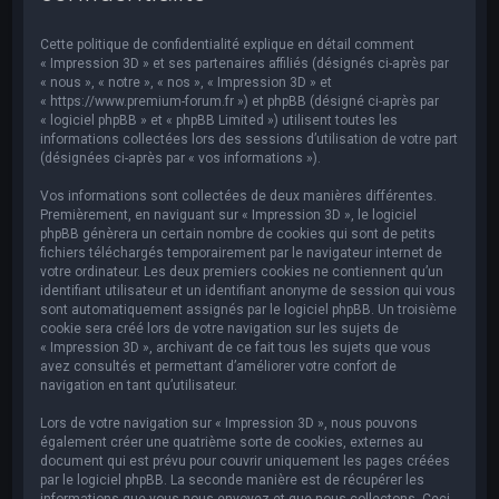
e
r
Cette politique de confidentialité explique en détail comment
c
« Impression 3D » et ses partenaires affiliés (désignés ci-après par
« nous », « notre », « nos », « Impression 3D » et
h
« https://www.premium-forum.fr ») et phpBB (désigné ci-après par
« logiciel phpBB » et « phpBB Limited ») utilisent toutes les
e
informations collectées lors des sessions d’utilisation de votre part
r
(désignées ci-après par « vos informations »).
Vos informations sont collectées de deux manières différentes.
Premièrement, en naviguant sur « Impression 3D », le logiciel
phpBB génèrera un certain nombre de cookies qui sont de petits
fichiers téléchargés temporairement par le navigateur internet de
votre ordinateur. Les deux premiers cookies ne contiennent qu’un
identifiant utilisateur et un identifiant anonyme de session qui vous
sont automatiquement assignés par le logiciel phpBB. Un troisième
cookie sera créé lors de votre navigation sur les sujets de
« Impression 3D », archivant de ce fait tous les sujets que vous
avez consultés et permettant d’améliorer votre confort de
navigation en tant qu’utilisateur.
Lors de votre navigation sur « Impression 3D », nous pouvons
également créer une quatrième sorte de cookies, externes au
document qui est prévu pour couvrir uniquement les pages créées
par le logiciel phpBB. La seconde manière est de récupérer les
informations que vous nous envoyez et que nous collectons. Ceci