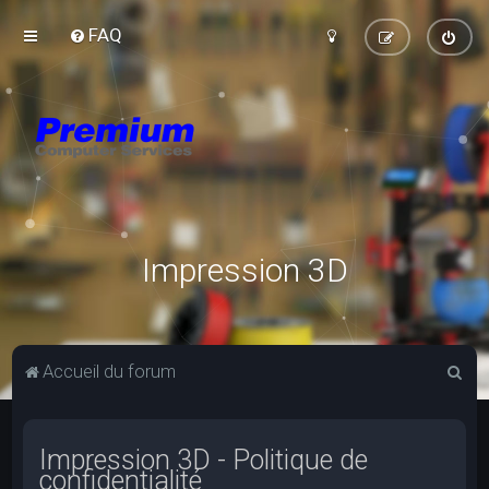
FAQ
Impression 3D
R
Accueil du forum
e
c
Impression 3D - Politique de
h
confidentialité