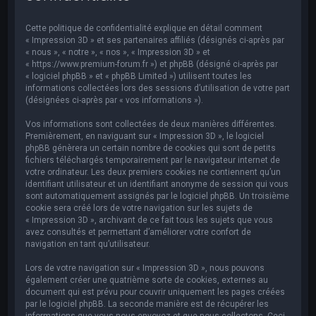
e
r
Cette politique de confidentialité explique en détail comment
c
« Impression 3D » et ses partenaires affiliés (désignés ci-après par
« nous », « notre », « nos », « Impression 3D » et
h
« https://www.premium-forum.fr ») et phpBB (désigné ci-après par
« logiciel phpBB » et « phpBB Limited ») utilisent toutes les
e
informations collectées lors des sessions d’utilisation de votre part
r
(désignées ci-après par « vos informations »).
Vos informations sont collectées de deux manières différentes.
Premièrement, en naviguant sur « Impression 3D », le logiciel
phpBB génèrera un certain nombre de cookies qui sont de petits
fichiers téléchargés temporairement par le navigateur internet de
votre ordinateur. Les deux premiers cookies ne contiennent qu’un
identifiant utilisateur et un identifiant anonyme de session qui vous
sont automatiquement assignés par le logiciel phpBB. Un troisième
cookie sera créé lors de votre navigation sur les sujets de
« Impression 3D », archivant de ce fait tous les sujets que vous
avez consultés et permettant d’améliorer votre confort de
navigation en tant qu’utilisateur.
Lors de votre navigation sur « Impression 3D », nous pouvons
également créer une quatrième sorte de cookies, externes au
document qui est prévu pour couvrir uniquement les pages créées
par le logiciel phpBB. La seconde manière est de récupérer les
informations que vous nous envoyez et que nous collectons. Ceci