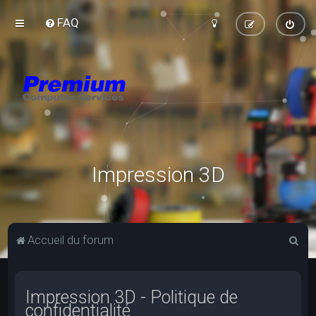
FAQ
Impression 3D
R
Accueil du forum
e
c
Impression 3D - Politique de
h
confidentialité