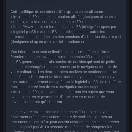
e
r
Cette politique de confidentialité explique en détail comment
c
« Impression 3D » et ses partenaires affiliés (désignés ci-après par
« nous », « notre », « nos », « Impression 3D » et
h
« https://www.premium-forum.fr ») et phpBB (désigné ci-après par
« logiciel phpBB » et « phpBB Limited ») utilisent toutes les
e
informations collectées lors des sessions d’utilisation de votre part
r
(désignées ci-après par « vos informations »).
Vos informations sont collectées de deux manières différentes.
Premièrement, en naviguant sur « Impression 3D », le logiciel
phpBB génèrera un certain nombre de cookies qui sont de petits
fichiers téléchargés temporairement par le navigateur internet de
votre ordinateur. Les deux premiers cookies ne contiennent qu’un
identifiant utilisateur et un identifiant anonyme de session qui vous
sont automatiquement assignés par le logiciel phpBB. Un troisième
cookie sera créé lors de votre navigation sur les sujets de
« Impression 3D », archivant de ce fait tous les sujets que vous
avez consultés et permettant d’améliorer votre confort de
navigation en tant qu’utilisateur.
Lors de votre navigation sur « Impression 3D », nous pouvons
également créer une quatrième sorte de cookies, externes au
document qui est prévu pour couvrir uniquement les pages créées
par le logiciel phpBB. La seconde manière est de récupérer les
informations que vous nous envoyez et que nous collectons. Ceci