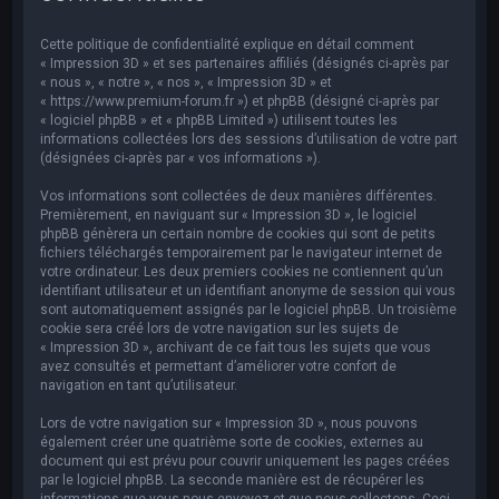
e
r
Cette politique de confidentialité explique en détail comment
c
« Impression 3D » et ses partenaires affiliés (désignés ci-après par
« nous », « notre », « nos », « Impression 3D » et
h
« https://www.premium-forum.fr ») et phpBB (désigné ci-après par
« logiciel phpBB » et « phpBB Limited ») utilisent toutes les
e
informations collectées lors des sessions d’utilisation de votre part
r
(désignées ci-après par « vos informations »).
Vos informations sont collectées de deux manières différentes.
Premièrement, en naviguant sur « Impression 3D », le logiciel
phpBB génèrera un certain nombre de cookies qui sont de petits
fichiers téléchargés temporairement par le navigateur internet de
votre ordinateur. Les deux premiers cookies ne contiennent qu’un
identifiant utilisateur et un identifiant anonyme de session qui vous
sont automatiquement assignés par le logiciel phpBB. Un troisième
cookie sera créé lors de votre navigation sur les sujets de
« Impression 3D », archivant de ce fait tous les sujets que vous
avez consultés et permettant d’améliorer votre confort de
navigation en tant qu’utilisateur.
Lors de votre navigation sur « Impression 3D », nous pouvons
également créer une quatrième sorte de cookies, externes au
document qui est prévu pour couvrir uniquement les pages créées
par le logiciel phpBB. La seconde manière est de récupérer les
informations que vous nous envoyez et que nous collectons. Ceci