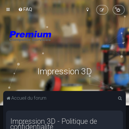
FAQ
Impression 3D
R
Accueil du forum
e
c
Impression 3D - Politique de
h
confidentialité