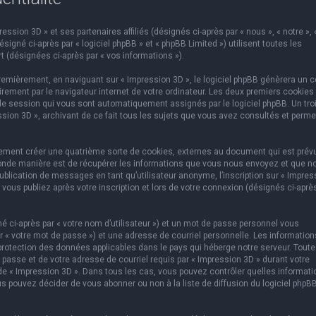
ssion 3D » et ses partenaires affiliés (désignés ci-après par « nous », « notre », 
igné ci-après par « logiciel phpBB » et « phpBB Limited ») utilisent toutes les
t (désignées ci-après par « vos informations »).
emièrement, en naviguant sur « Impression 3D », le logiciel phpBB génèrera un c
rement par le navigateur internet de votre ordinateur. Les deux premiers cookies
e de session qui vous sont automatiquement assignés par le logiciel phpBB. Un tr
ssion 3D », archivant de ce fait tous les sujets que vous avez consultés et perme
lement créer une quatrième sorte de cookies, externes au document qui est prév
conde manière est de récupérer les informations que vous nous envoyez et que n
ublication de messages en tant qu’utilisateur anonyme, l’inscription sur « Impres
vous publiez après votre inscription et lors de votre connexion (désignés ci-aprè
 ci-après par « votre nom d’utilisateur ») et un mot de passe personnel vous
 « votre mot de passe ») et une adresse de courriel personnelle. Les information
protection des données applicables dans le pays qui héberge notre serveur. Toute
 passe et de votre adresse de courriel requis par « Impression 3D » durant votre
on de « Impression 3D ». Dans tous les cas, vous pouvez contrôler quelles informat
s pouvez décider de vous abonner ou non à la liste de diffusion du logiciel phpB