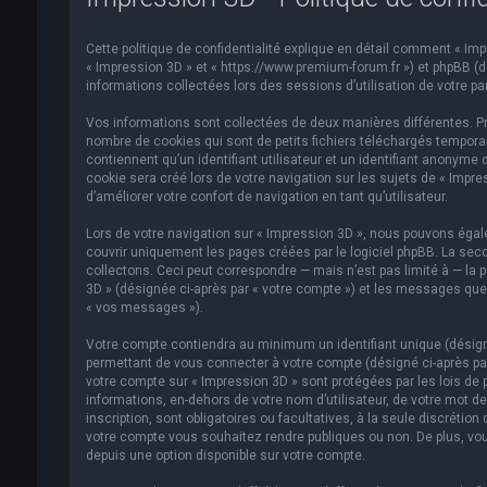
Cette politique de confidentialité explique en détail comment « Impre
« Impression 3D » et « https://www.premium-forum.fr ») et phpBB (dés
informations collectées lors des sessions d’utilisation de votre par
Vos informations sont collectées de deux manières différentes. Pr
nombre de cookies qui sont de petits fichiers téléchargés temporai
contiennent qu’un identifiant utilisateur et un identifiant anonym
cookie sera créé lors de votre navigation sur les sujets de « Impre
d’améliorer votre confort de navigation en tant qu’utilisateur.
Lors de votre navigation sur « Impression 3D », nous pouvons éga
couvrir uniquement les pages créées par le logiciel phpBB. La se
collectons. Ceci peut correspondre — mais n’est pas limité à — la p
3D » (désignée ci-après par « votre compte ») et les messages que 
« vos messages »).
Votre compte contiendra au minimum un identifiant unique (désigné
permettant de vous connecter à votre compte (désigné ci-après par
votre compte sur « Impression 3D » sont protégées par les lois de 
informations, en-dehors de votre nom d’utilisateur, de votre mot de
inscription, sont obligatoires ou facultatives, à la seule discréti
votre compte vous souhaitez rendre publiques ou non. De plus, vou
depuis une option disponible sur votre compte.