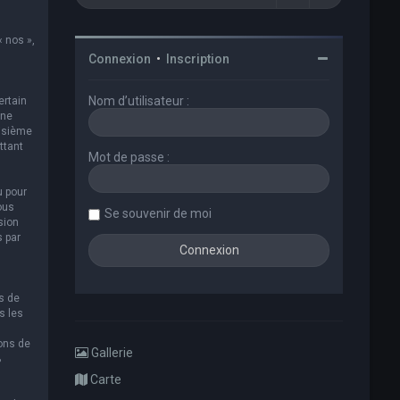
« nos »,
Connexion
•
Inscription
Nom d’utilisateur :
ertain
 ne
oisième
ttant
Mot de passe :
u pour
ous
Se souvenir de moi
sion
s par
s de
s les
ions de
Gallerie
B
Carte