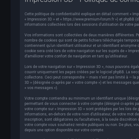
Cette politique de confidentialité explique en détail comment « Impre
« Impression 3D » et « https://www.premium-forum.fr ») et phpBB (dés
informations collectées lors des sessions d’utilisation de votre par
Vos informations sont collectées de deux manières différentes. Pr
nombre de cookies qui sont de petits fichiers téléchargés temporai
contiennent qu’un identifiant utilisateur et un identifiant anonym
cookie sera créé lors de votre navigation sur les sujets de « Impre
d’améliorer votre confort de navigation en tant qu’utilisateur.
Lors de votre navigation sur « Impression 3D », nous pouvons éga
couvrir uniquement les pages créées par le logiciel phpBB. La se
collectons. Ceci peut correspondre — mais n’est pas limité à — la p
3D » (désignée ci-après par « votre compte ») et les messages que 
« vos messages »).
Votre compte contiendra au minimum un identifiant unique (désigné
permettant de vous connecter à votre compte (désigné ci-après par
votre compte sur « Impression 3D » sont protégées par les lois de 
informations, en-dehors de votre nom d’utilisateur, de votre mot de
inscription, sont obligatoires ou facultatives, à la seule discréti
votre compte vous souhaitez rendre publiques ou non. De plus, vou
depuis une option disponible sur votre compte.