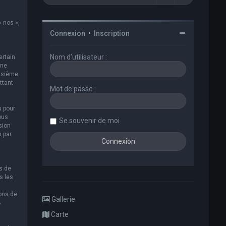
« nos »,
Connexion
•
Inscription
Nom d’utilisateur :
ertain
 ne
oisième
ttant
Mot de passe :
u pour
ous
Se souvenir de moi
sion
s par
s de
s les
ions de
Gallerie
B
Carte