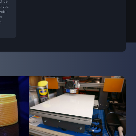
ot de
servez
votre
ar
B