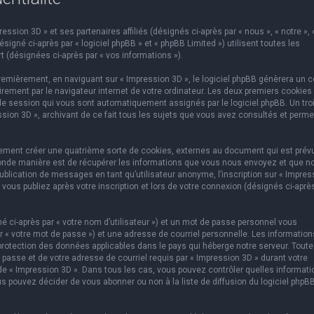
ssion 3D » et ses partenaires affiliés (désignés ci-après par « nous », « notre », 
igné ci-après par « logiciel phpBB » et « phpBB Limited ») utilisent toutes les
t (désignées ci-après par « vos informations »).
emièrement, en naviguant sur « Impression 3D », le logiciel phpBB génèrera un c
rement par le navigateur internet de votre ordinateur. Les deux premiers cookies
e de session qui vous sont automatiquement assignés par le logiciel phpBB. Un tr
ssion 3D », archivant de ce fait tous les sujets que vous avez consultés et perme
lement créer une quatrième sorte de cookies, externes au document qui est prév
conde manière est de récupérer les informations que vous nous envoyez et que n
ublication de messages en tant qu’utilisateur anonyme, l’inscription sur « Impres
vous publiez après votre inscription et lors de votre connexion (désignés ci-aprè
 ci-après par « votre nom d’utilisateur ») et un mot de passe personnel vous
 « votre mot de passe ») et une adresse de courriel personnelle. Les information
protection des données applicables dans le pays qui héberge notre serveur. Toute
 passe et de votre adresse de courriel requis par « Impression 3D » durant votre
on de « Impression 3D ». Dans tous les cas, vous pouvez contrôler quelles informat
s pouvez décider de vous abonner ou non à la liste de diffusion du logiciel phpB