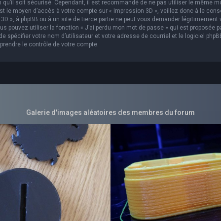
in qu’il soit sécurisé. Cependant, il est recommandé de ne pas utiliser le même m
est le moyen d’accès à votre compte sur « Impression 3D », veillez donc à le con
3D », à phpBB ou à un site de tierce partie ne peut vous demander légitimement 
s pouvez utiliser la fonction « J’ai perdu mon mot de passe » qui est proposée p
 spécifier votre nom d’utilisateur et votre adresse de courriel et le logiciel phpB
prendre le contrôle de votre compte.
Galerie d'images aléatoires des membres du forum