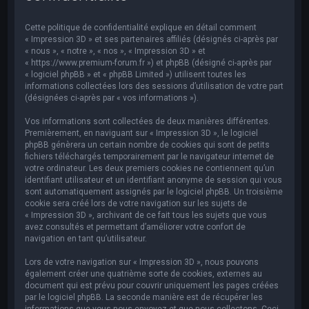
e
r
Cette politique de confidentialité explique en détail comment
c
« Impression 3D » et ses partenaires affiliés (désignés ci-après par
« nous », « notre », « nos », « Impression 3D » et
h
« https://www.premium-forum.fr ») et phpBB (désigné ci-après par
« logiciel phpBB » et « phpBB Limited ») utilisent toutes les
e
informations collectées lors des sessions d’utilisation de votre part
r
(désignées ci-après par « vos informations »).
Vos informations sont collectées de deux manières différentes.
Premièrement, en naviguant sur « Impression 3D », le logiciel
phpBB génèrera un certain nombre de cookies qui sont de petits
fichiers téléchargés temporairement par le navigateur internet de
votre ordinateur. Les deux premiers cookies ne contiennent qu’un
identifiant utilisateur et un identifiant anonyme de session qui vous
sont automatiquement assignés par le logiciel phpBB. Un troisième
cookie sera créé lors de votre navigation sur les sujets de
« Impression 3D », archivant de ce fait tous les sujets que vous
avez consultés et permettant d’améliorer votre confort de
navigation en tant qu’utilisateur.
Lors de votre navigation sur « Impression 3D », nous pouvons
également créer une quatrième sorte de cookies, externes au
document qui est prévu pour couvrir uniquement les pages créées
par le logiciel phpBB. La seconde manière est de récupérer les
informations que vous nous envoyez et que nous collectons. Ceci