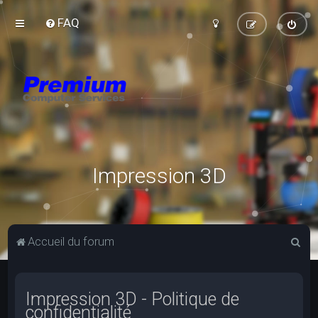
FAQ
Impression 3D
R
Accueil du forum
e
c
Impression 3D - Politique de
h
confidentialité