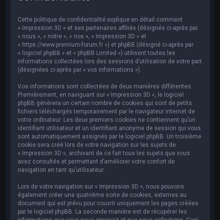
e
r
Cette politique de confidentialité explique en détail comment
c
« Impression 3D » et ses partenaires affiliés (désignés ci-après par
« nous », « notre », « nos », « Impression 3D » et
h
« https://www.premium-forum.fr ») et phpBB (désigné ci-après par
« logiciel phpBB » et « phpBB Limited ») utilisent toutes les
e
informations collectées lors des sessions d’utilisation de votre part
r
(désignées ci-après par « vos informations »).
Vos informations sont collectées de deux manières différentes.
Premièrement, en naviguant sur « Impression 3D », le logiciel
phpBB génèrera un certain nombre de cookies qui sont de petits
fichiers téléchargés temporairement par le navigateur internet de
votre ordinateur. Les deux premiers cookies ne contiennent qu’un
identifiant utilisateur et un identifiant anonyme de session qui vous
sont automatiquement assignés par le logiciel phpBB. Un troisième
cookie sera créé lors de votre navigation sur les sujets de
« Impression 3D », archivant de ce fait tous les sujets que vous
avez consultés et permettant d’améliorer votre confort de
navigation en tant qu’utilisateur.
Lors de votre navigation sur « Impression 3D », nous pouvons
également créer une quatrième sorte de cookies, externes au
document qui est prévu pour couvrir uniquement les pages créées
par le logiciel phpBB. La seconde manière est de récupérer les
informations que vous nous envoyez et que nous collectons. Ceci