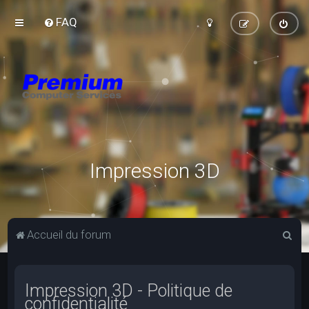
FAQ
Impression 3D
R
Accueil du forum
e
c
Impression 3D - Politique de
h
confidentialité