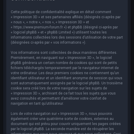
e
r
Cette politique de confidentialité explique en détail comment
c
« Impression 3D » et ses partenaires affiliés (désignés ci-après par
« nous », « notre », « nos », « Impression 3D » et
h
« https://www.premium-forum.fr ») et phpBB (désigné ci-après par
« logiciel phpBB » et « phpBB Limited ») utilisent toutes les
e
informations collectées lors des sessions d’utilisation de votre part
r
(désignées ci-après par « vos informations »).
Vos informations sont collectées de deux manières différentes.
Premièrement, en naviguant sur « Impression 3D », le logiciel
phpBB génèrera un certain nombre de cookies qui sont de petits
fichiers téléchargés temporairement par le navigateur internet de
votre ordinateur. Les deux premiers cookies ne contiennent qu’un
identifiant utilisateur et un identifiant anonyme de session qui vous
sont automatiquement assignés par le logiciel phpBB. Un troisième
cookie sera créé lors de votre navigation sur les sujets de
« Impression 3D », archivant de ce fait tous les sujets que vous
avez consultés et permettant d’améliorer votre confort de
navigation en tant qu’utilisateur.
Lors de votre navigation sur « Impression 3D », nous pouvons
également créer une quatrième sorte de cookies, externes au
document qui est prévu pour couvrir uniquement les pages créées
par le logiciel phpBB. La seconde manière est de récupérer les
informations que vous nous envoyez et que nous collectons. Ceci