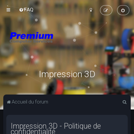
FAQ
Impression 3D
R
Accueil du forum
e
c
Impression 3D - Politique de
h
confidentialité