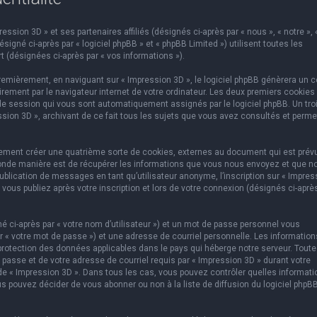
ssion 3D » et ses partenaires affiliés (désignés ci-après par « nous », « notre », 
igné ci-après par « logiciel phpBB » et « phpBB Limited ») utilisent toutes les
t (désignées ci-après par « vos informations »).
emièrement, en naviguant sur « Impression 3D », le logiciel phpBB génèrera un c
rement par le navigateur internet de votre ordinateur. Les deux premiers cookies
e de session qui vous sont automatiquement assignés par le logiciel phpBB. Un tr
ssion 3D », archivant de ce fait tous les sujets que vous avez consultés et perme
lement créer une quatrième sorte de cookies, externes au document qui est prév
conde manière est de récupérer les informations que vous nous envoyez et que n
ublication de messages en tant qu’utilisateur anonyme, l’inscription sur « Impres
vous publiez après votre inscription et lors de votre connexion (désignés ci-aprè
 ci-après par « votre nom d’utilisateur ») et un mot de passe personnel vous
 « votre mot de passe ») et une adresse de courriel personnelle. Les information
protection des données applicables dans le pays qui héberge notre serveur. Toute
 passe et de votre adresse de courriel requis par « Impression 3D » durant votre
on de « Impression 3D ». Dans tous les cas, vous pouvez contrôler quelles informat
s pouvez décider de vous abonner ou non à la liste de diffusion du logiciel phpB