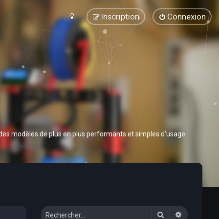
Inscription
Connexion
 des modèles de plus en plus performants et simples d’usage.
Rechercher
Recherche 