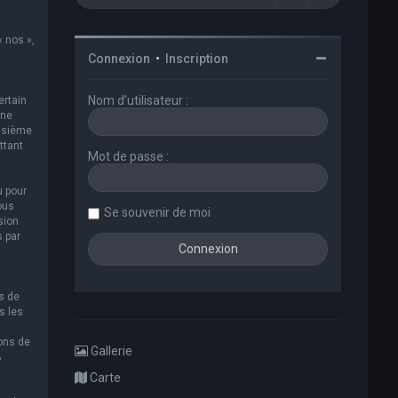
« nos »,
Connexion
•
Inscription
Nom d’utilisateur :
ertain
 ne
oisième
ttant
Mot de passe :
u pour
ous
Se souvenir de moi
sion
s par
s de
s les
ions de
Gallerie
B
Carte