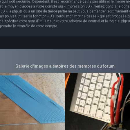
in qu’il soit sécurisé. Cependant, il est recommandé de ne pas utiliser le même m
est le moyen d’accès à votre compte sur « Impression 3D », veillez donc à le con
3D », à phpBB ou à un site de tierce partie ne peut vous demander légitimement 
s pouvez utiliser la fonction « J’ai perdu mon mot de passe » qui est proposée p
 spécifier votre nom d’utilisateur et votre adresse de courriel et le logiciel phpB
prendre le contrôle de votre compte.
Galerie d'images aléatoires des membres du forum