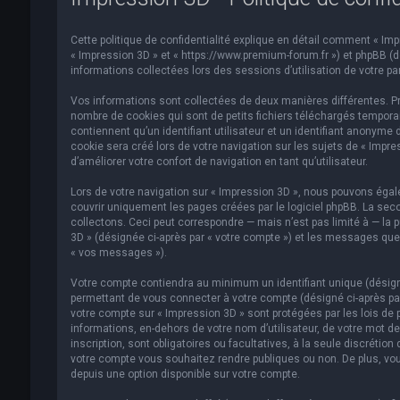
Cette politique de confidentialité explique en détail comment « Impre
« Impression 3D » et « https://www.premium-forum.fr ») et phpBB (dés
informations collectées lors des sessions d’utilisation de votre par
Vos informations sont collectées de deux manières différentes. Pr
nombre de cookies qui sont de petits fichiers téléchargés temporai
contiennent qu’un identifiant utilisateur et un identifiant anonym
cookie sera créé lors de votre navigation sur les sujets de « Impre
d’améliorer votre confort de navigation en tant qu’utilisateur.
Lors de votre navigation sur « Impression 3D », nous pouvons éga
couvrir uniquement les pages créées par le logiciel phpBB. La se
collectons. Ceci peut correspondre — mais n’est pas limité à — la p
3D » (désignée ci-après par « votre compte ») et les messages que 
« vos messages »).
Votre compte contiendra au minimum un identifiant unique (désigné
permettant de vous connecter à votre compte (désigné ci-après par
votre compte sur « Impression 3D » sont protégées par les lois de 
informations, en-dehors de votre nom d’utilisateur, de votre mot de
inscription, sont obligatoires ou facultatives, à la seule discréti
votre compte vous souhaitez rendre publiques ou non. De plus, vou
depuis une option disponible sur votre compte.