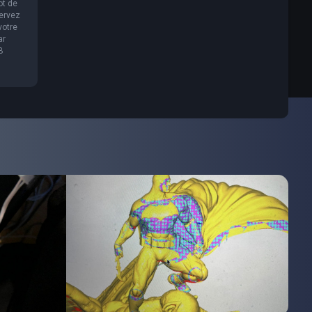
ot de
servez
votre
ar
B