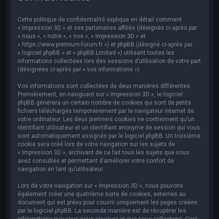
e
r
Cette politique de confidentialité explique en détail comment
c
« Impression 3D » et ses partenaires affiliés (désignés ci-après par
« nous », « notre », « nos », « Impression 3D » et
h
« https://www.premium-forum.fr ») et phpBB (désigné ci-après par
« logiciel phpBB » et « phpBB Limited ») utilisent toutes les
e
informations collectées lors des sessions d’utilisation de votre part
r
(désignées ci-après par « vos informations »).
Vos informations sont collectées de deux manières différentes.
Premièrement, en naviguant sur « Impression 3D », le logiciel
phpBB génèrera un certain nombre de cookies qui sont de petits
fichiers téléchargés temporairement par le navigateur internet de
votre ordinateur. Les deux premiers cookies ne contiennent qu’un
identifiant utilisateur et un identifiant anonyme de session qui vous
sont automatiquement assignés par le logiciel phpBB. Un troisième
cookie sera créé lors de votre navigation sur les sujets de
« Impression 3D », archivant de ce fait tous les sujets que vous
avez consultés et permettant d’améliorer votre confort de
navigation en tant qu’utilisateur.
Lors de votre navigation sur « Impression 3D », nous pouvons
également créer une quatrième sorte de cookies, externes au
document qui est prévu pour couvrir uniquement les pages créées
par le logiciel phpBB. La seconde manière est de récupérer les
informations que vous nous envoyez et que nous collectons. Ceci