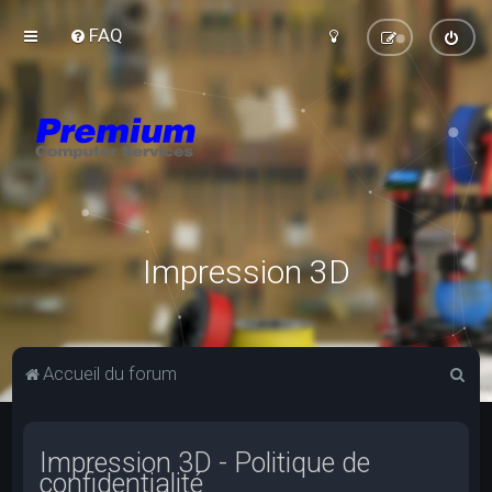
FAQ
Impression 3D
R
Accueil du forum
e
c
Impression 3D - Politique de
h
confidentialité