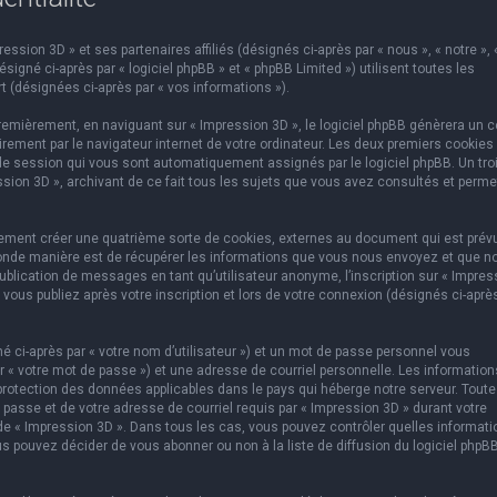
ssion 3D » et ses partenaires affiliés (désignés ci-après par « nous », « notre », 
igné ci-après par « logiciel phpBB » et « phpBB Limited ») utilisent toutes les
t (désignées ci-après par « vos informations »).
emièrement, en naviguant sur « Impression 3D », le logiciel phpBB génèrera un c
rement par le navigateur internet de votre ordinateur. Les deux premiers cookies
e de session qui vous sont automatiquement assignés par le logiciel phpBB. Un tr
ssion 3D », archivant de ce fait tous les sujets que vous avez consultés et perme
lement créer une quatrième sorte de cookies, externes au document qui est prév
conde manière est de récupérer les informations que vous nous envoyez et que n
ublication de messages en tant qu’utilisateur anonyme, l’inscription sur « Impres
vous publiez après votre inscription et lors de votre connexion (désignés ci-aprè
 ci-après par « votre nom d’utilisateur ») et un mot de passe personnel vous
 « votre mot de passe ») et une adresse de courriel personnelle. Les information
protection des données applicables dans le pays qui héberge notre serveur. Toute
 passe et de votre adresse de courriel requis par « Impression 3D » durant votre
on de « Impression 3D ». Dans tous les cas, vous pouvez contrôler quelles informat
s pouvez décider de vous abonner ou non à la liste de diffusion du logiciel phpB