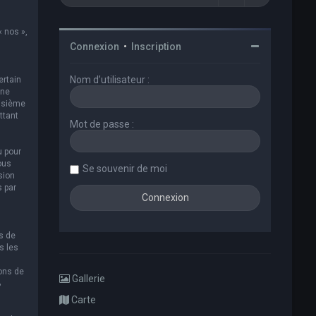
« nos »,
Connexion
•
Inscription
Nom d’utilisateur :
ertain
 ne
oisième
ttant
Mot de passe :
u pour
ous
Se souvenir de moi
sion
s par
s de
s les
ions de
Gallerie
B
Carte