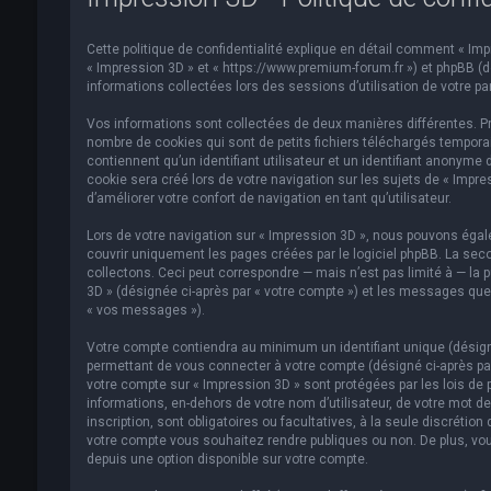
Cette politique de confidentialité explique en détail comment « Impre
« Impression 3D » et « https://www.premium-forum.fr ») et phpBB (dés
informations collectées lors des sessions d’utilisation de votre par
Vos informations sont collectées de deux manières différentes. Pr
nombre de cookies qui sont de petits fichiers téléchargés temporai
contiennent qu’un identifiant utilisateur et un identifiant anonym
cookie sera créé lors de votre navigation sur les sujets de « Impre
d’améliorer votre confort de navigation en tant qu’utilisateur.
Lors de votre navigation sur « Impression 3D », nous pouvons éga
couvrir uniquement les pages créées par le logiciel phpBB. La se
collectons. Ceci peut correspondre — mais n’est pas limité à — la p
3D » (désignée ci-après par « votre compte ») et les messages que 
« vos messages »).
Votre compte contiendra au minimum un identifiant unique (désigné
permettant de vous connecter à votre compte (désigné ci-après par
votre compte sur « Impression 3D » sont protégées par les lois de 
informations, en-dehors de votre nom d’utilisateur, de votre mot de
inscription, sont obligatoires ou facultatives, à la seule discréti
votre compte vous souhaitez rendre publiques ou non. De plus, vou
depuis une option disponible sur votre compte.