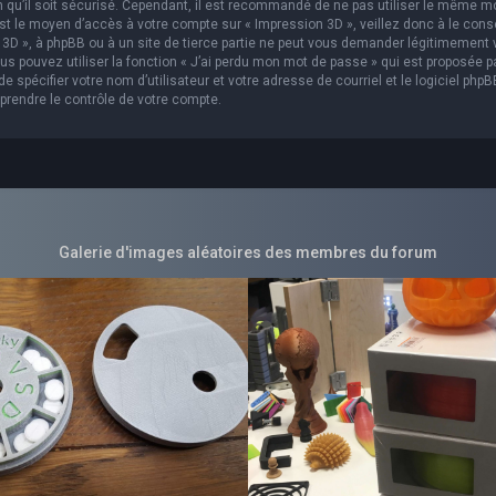
in qu’il soit sécurisé. Cependant, il est recommandé de ne pas utiliser le même m
est le moyen d’accès à votre compte sur « Impression 3D », veillez donc à le con
3D », à phpBB ou à un site de tierce partie ne peut vous demander légitimement 
s pouvez utiliser la fonction « J’ai perdu mon mot de passe » qui est proposée p
 spécifier votre nom d’utilisateur et votre adresse de courriel et le logiciel phpB
prendre le contrôle de votre compte.
Galerie d'images aléatoires des membres du forum