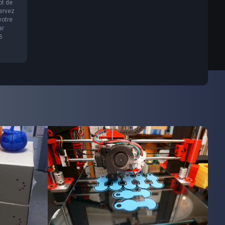
ot de
servez
votre
ar
B