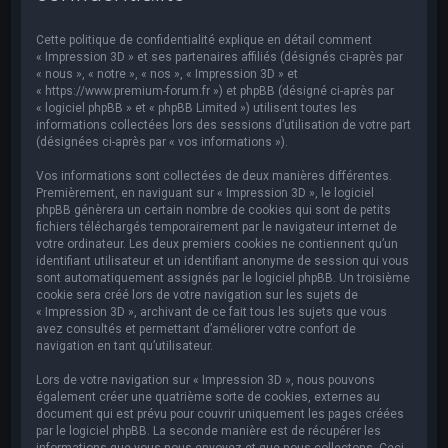
e
r
Cette politique de confidentialité explique en détail comment
c
« Impression 3D » et ses partenaires affiliés (désignés ci-après par
« nous », « notre », « nos », « Impression 3D » et
h
« https://www.premium-forum.fr ») et phpBB (désigné ci-après par
« logiciel phpBB » et « phpBB Limited ») utilisent toutes les
e
informations collectées lors des sessions d’utilisation de votre part
r
(désignées ci-après par « vos informations »).
Vos informations sont collectées de deux manières différentes.
Premièrement, en naviguant sur « Impression 3D », le logiciel
phpBB génèrera un certain nombre de cookies qui sont de petits
fichiers téléchargés temporairement par le navigateur internet de
votre ordinateur. Les deux premiers cookies ne contiennent qu’un
identifiant utilisateur et un identifiant anonyme de session qui vous
sont automatiquement assignés par le logiciel phpBB. Un troisième
cookie sera créé lors de votre navigation sur les sujets de
« Impression 3D », archivant de ce fait tous les sujets que vous
avez consultés et permettant d’améliorer votre confort de
navigation en tant qu’utilisateur.
Lors de votre navigation sur « Impression 3D », nous pouvons
également créer une quatrième sorte de cookies, externes au
document qui est prévu pour couvrir uniquement les pages créées
par le logiciel phpBB. La seconde manière est de récupérer les
informations que vous nous envoyez et que nous collectons. Ceci