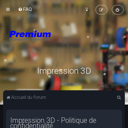
FAQ
Impression 3D
R
Accueil du forum
e
c
Impression 3D - Politique de
h
confidentialité