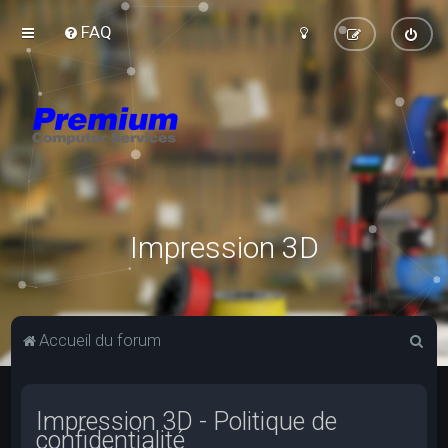
FAQ
Impression 3D
R
Accueil du forum
e
c
Impression 3D - Politique de
h
confidentialité