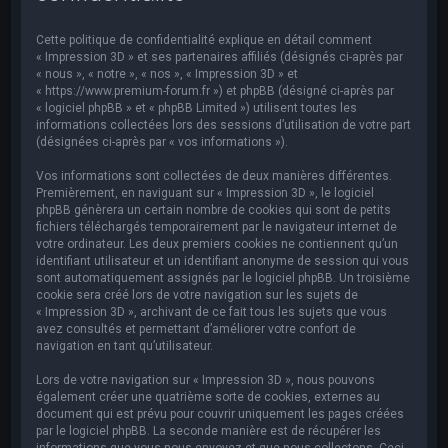
e
r
Cette politique de confidentialité explique en détail comment
c
« Impression 3D » et ses partenaires affiliés (désignés ci-après par
« nous », « notre », « nos », « Impression 3D » et
h
« https://www.premium-forum.fr ») et phpBB (désigné ci-après par
« logiciel phpBB » et « phpBB Limited ») utilisent toutes les
e
informations collectées lors des sessions d’utilisation de votre part
r
(désignées ci-après par « vos informations »).
Vos informations sont collectées de deux manières différentes.
Premièrement, en naviguant sur « Impression 3D », le logiciel
phpBB génèrera un certain nombre de cookies qui sont de petits
fichiers téléchargés temporairement par le navigateur internet de
votre ordinateur. Les deux premiers cookies ne contiennent qu’un
identifiant utilisateur et un identifiant anonyme de session qui vous
sont automatiquement assignés par le logiciel phpBB. Un troisième
cookie sera créé lors de votre navigation sur les sujets de
« Impression 3D », archivant de ce fait tous les sujets que vous
avez consultés et permettant d’améliorer votre confort de
navigation en tant qu’utilisateur.
Lors de votre navigation sur « Impression 3D », nous pouvons
également créer une quatrième sorte de cookies, externes au
document qui est prévu pour couvrir uniquement les pages créées
par le logiciel phpBB. La seconde manière est de récupérer les
informations que vous nous envoyez et que nous collectons. Ceci